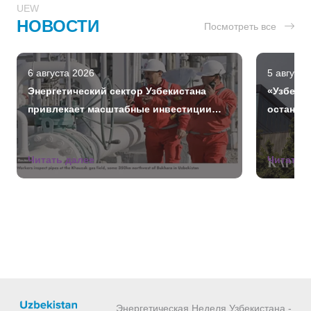
UEW
НОВОСТИ
Посмотреть все
6 августа 2026
5 августа
Энергетический сектор Узбекистана
«Узбекн
привлекает масштабные инвестиции
останов
стран Залива
Читать далее
Читать 
Энергетическая Неделя Узбекистана -