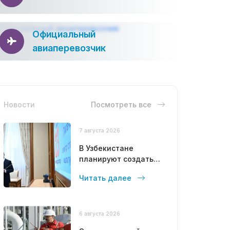
Официальный
авиаперевозчик
Новости
Посмотреть все
7 августа 2026
В Узбекистане
планируют создать
свободный рынок
Читать далее
сжиженного газа
6 августа 2026