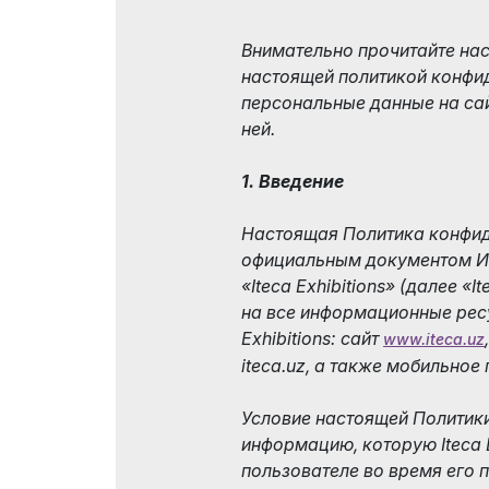
Информационная
поддержка
Внимательно прочитайте на
настоящей политикой конфи
Итоги форума
персональные данные на сай
ней.
1. Введение
Настоящая Политика конфид
официальным документом И
«Iteca Exhibitions» (далее «I
на все информационные рес
Exhibitions: сайт
www.iteca.uz
iteca.uz, а также мобильное
Условие настоящей Политики
информацию, которую Iteca E
пользователе во время его