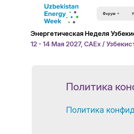
Форум
У
Уч
Энергетический ф
Энергетическая Неделя Узбеки
Узбекистана
Фо
12 - 14 Мая 2027, CAEx / Узбекис
Энергетическая н
Сп
Узбекистана
Фо
События
Сп
Программа форум
Политика ко
Ви
Приветственные п
Официальная под
Спонсоры
Политика конфи
Место проведени
Брошюра