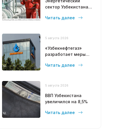
Энергетический
сектор Узбекистана
привлекает
Читать далее
масштабные
инвестиции стран
Залива
5 августа 2026
«Узбекнефтегаз»
разработает меры
для остановки
Читать далее
падения добычи газа
5 августа 2026
ВВП Узбекистана
увеличился на 8,5%
Читать далее