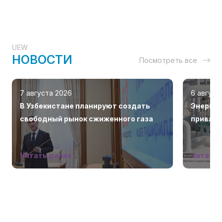
UEW
НОВОСТИ
Посмотреть все
7 августа 2026
6 август
В Узбекистане планируют создать
Энергет
свободный рынок сжиженного газа
привлек
стран З
Читать далее
Читать 