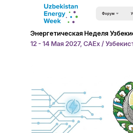
Форум
У
Уч
Энергетический ф
Энергетическая Неделя Узбеки
Узбекистана
Фо
12 - 14 Мая 2027, CAEx / Узбекис
Энергетическая н
Сп
Узбекистана
Фо
События
Сп
Программа форум
Ви
Приветственные п
Официальная под
Спонсоры
Место проведени
Брошюра