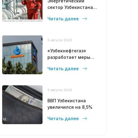
Энергетический
сектор Узбекистана
привлекает
Читать далее
масштабные
инвестиции стран
Залива
5 августа 2026
«Узбекнефтегаз»
разработает меры
для остановки
Читать далее
падения добычи газа
5 августа 2026
ВВП Узбекистана
увеличился на 8,5%
Читать далее