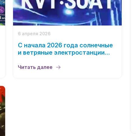
6 апреля 2026
С начала 2026 года солнечные
и ветряные электростанции
выработали 2 млрд кВтч
электроэнергии — на 43%
Читать далее
больше, чем за аналогичный
период прошлого года.