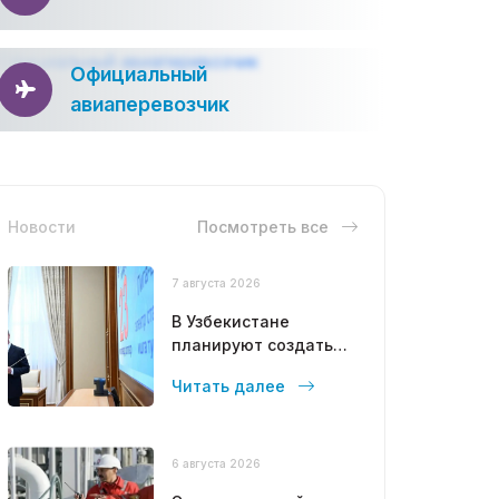
Официальный
авиаперевозчик
Новости
Посмотреть все
7 августа 2026
В Узбекистане
планируют создать
свободный рынок
Читать далее
сжиженного газа
6 августа 2026