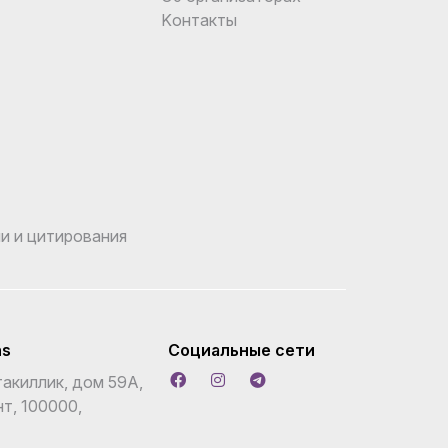
Kонтакты
и и цитирования
ns
Социальные сети
акиллик, дом 59А,
т, 100000,