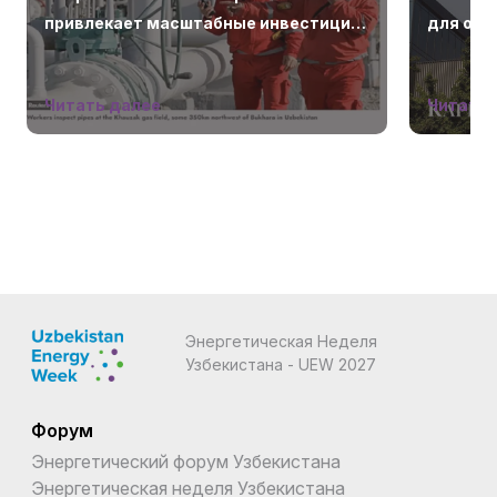
привлекает масштабные инвестиции
для ост
стран Залива
Читать далее
Читать 
Энергетическая Неделя
Узбекистана - UEW 2027
Форум
Энергетический форум Узбекистана
Энергетическая неделя Узбекистана