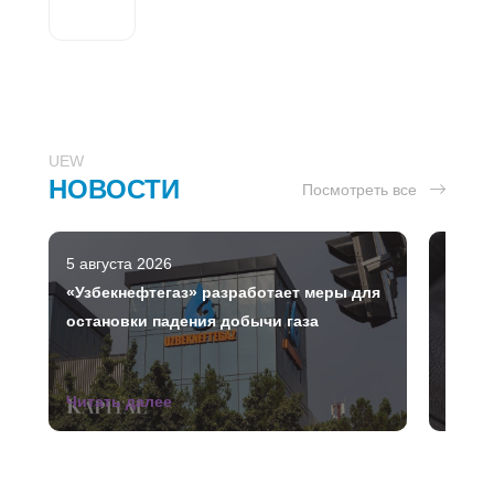
UEW
НОВОСТИ
Посмотреть все
5 августа 2026
5 авгу
«Узбекнефтегаз» разработает меры для
ВВП У
остановки падения добычи газа
Читать далее
Читат