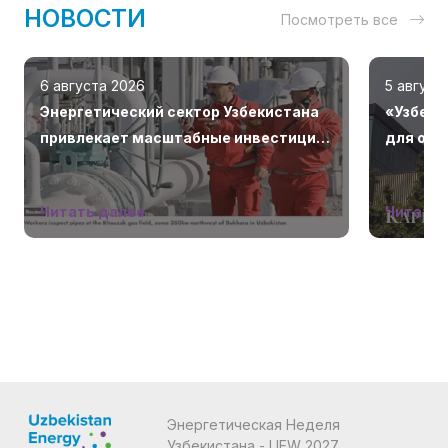
НОВОСТИ
Посмотреть все
6 августа 2026
5 август
Энергетический сектор Узбекистана
«Узбекн
привлекает масштабные инвестиции
для ост
стран Залива
Читать далее
Читать 
Энергетическая Неделя
Узбекистана - UEW 2027