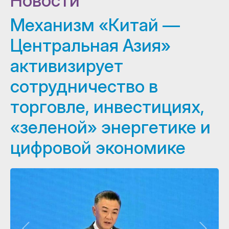
Новости
Механизм «Китай —
Центральная Азия»
активизирует
сотрудничество в
торговле, инвестициях,
«зеленой» энергетике и
цифровой экономике