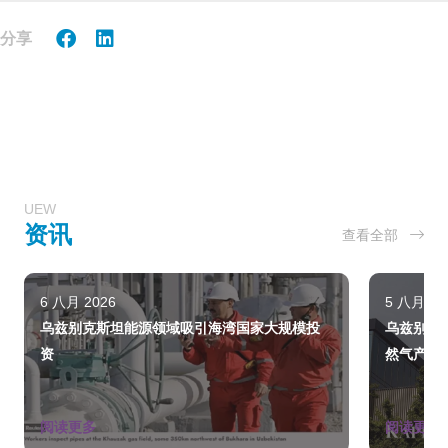
分享
UEW
资讯
查看全部
6 八月 2026
5 八月 20
乌兹别克斯坦能源领域吸引海湾国家大规模投
乌兹别克
资
然气产量
阅读更多
阅读更多