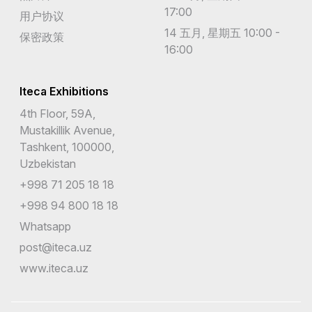
17:00
用户协议
14 五月, 星期五 10:00 -
保密政策
16:00
Iteca Exhibitions
4th Floor, 59A,
Mustakillik Avenue,
Tashkent, 100000,
Uzbekistan
+998 71 205 18 18
+998 94 800 18 18
Whatsapp
post@iteca.uz
www.iteca.uz