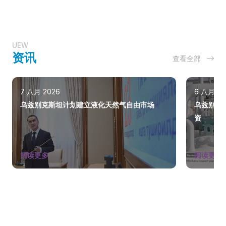
UEW
资讯
查看全部
7 八月 2026
6 八月 20
乌兹别克斯坦计划建立液化天然气自由市场
乌兹别克
资
阅读更多
阅读更多