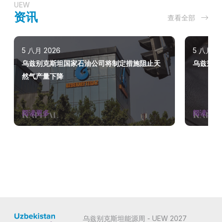
UEW
资讯
查看全部
5 八月 2026
5 八月 2
乌兹别克斯坦国家石油公司将制定措施阻止天
乌兹别克
然气产量下降
阅读更多
阅读更多
乌兹别克斯坦能源周 - UEW 2027