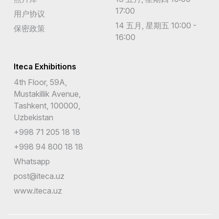
17:00
用户协议
14 五月, 星期五 10:00 -
保密政策
16:00
Iteca Exhibitions
4th Floor, 59A,
Mustakillik Avenue,
Tashkent, 100000,
Uzbekistan
+998 71 205 18 18
+998 94 800 18 18
Whatsapp
post@iteca.uz
www.iteca.uz