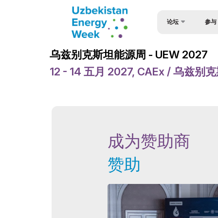
论坛
参与
参与论
乌兹别克斯坦能源论坛
乌兹别克斯坦能源周 - UEW 2027
参与套
乌兹别克斯坦能源周
12 - 14 五月 2027, CAEx / 乌
对于演
活动
申请表
论坛议程
扬声器
欢迎信
成为赞助商
签证支
官方支持
赞助商
赞助
场地
小册子
媒体支持