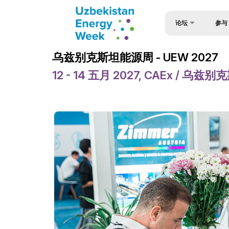
论坛
参与
参与论
乌兹别克斯坦能源论坛
乌兹别克斯坦能源周 - UEW 2027
参与套
乌兹别克斯坦能源周
12 - 14 五月 2027, CAEx / 乌
对于演
活动
申请表
论坛议程
扬声器
欢迎信
签证支
官方支持
赞助商
场地
小册子
媒体支持