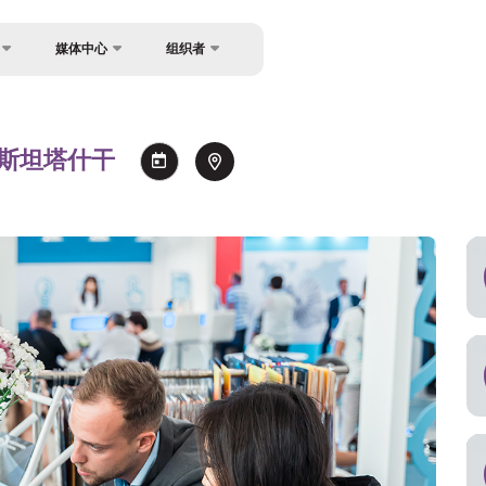
媒体中心
组织者
反馈
坛
消息
关于主办方
餐
照片库
兹别克斯坦塔什干
联系方式
讲者
视频库
新闻稿
信息使用与引用规则
持
注册为媒体