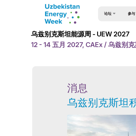
论坛
参与
参与论
乌兹别克斯坦能源论坛
乌兹别克斯坦能源周 - UEW 2027
参与套
乌兹别克斯坦能源周
12 - 14 五月 2027, CAEx / 乌
对于演
活动
申请表
论坛议程
扬声器
欢迎信
消息
签证支
官方支持
赞助商
乌兹别克斯坦
场地
小册子
媒体支持