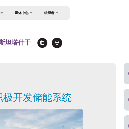
媒体中心
组织者
反馈
坛
消息
关于主办方
餐
照片库
兹别克斯坦塔什干
联系方式
讲者
视频库
新闻稿
信息使用与引用规则
持
注册为媒体
积极开发储能系统