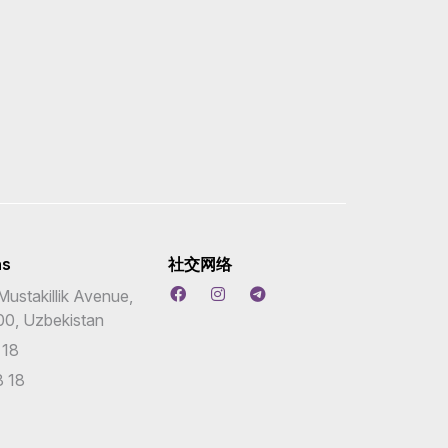
ns
社交网络
Mustakillik Avenue,
00, Uzbekistan
 18
 18