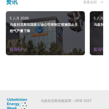
资讯
查看全部
5 八月 2026
5 八月 20
乌兹别克斯坦国家石油公司将制定措施阻止天
乌兹别克斯
然气产量下降
阅读更多
阅读更多
乌兹别克斯坦能源周 - UEW 2027