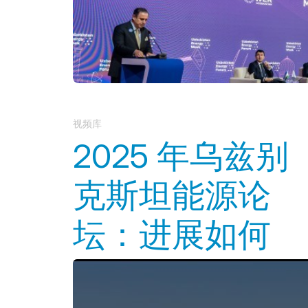
论坛成果
视频库
2025 年乌兹别
克斯坦能源论
坛：进展如何