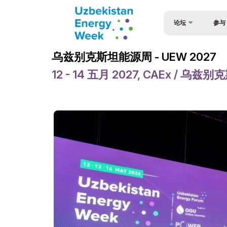
论坛
参与
参与论
乌兹别克斯坦能源论坛
乌兹别克斯坦能源周 - UEW 2027
参与套
乌兹别克斯坦能源周
12 - 14 五月 2027, CAEx / 乌
对于演
活动
申请表
论坛议程
扬声器
欢迎信
签证支
官方支持
赞助商
场地
小册子
媒体支持