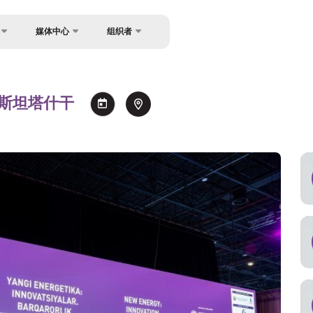
媒体中心
组织者
反馈
坛
消息
关于主办方
餐
照片库
兹别克斯坦塔什干
联系方式
讲者
视频库
新闻稿
信息使用与引用规则
持
注册为媒体