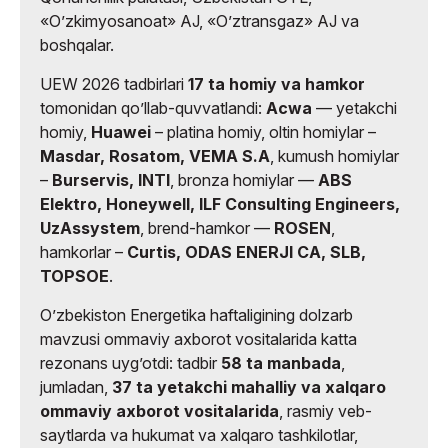
«Oʼzkimyosanoat» AJ, «Oʼztransgaz» AJ va
boshqalar.
UEW 2026 tadbirlari
17 ta homiy va hamkor
tomonidan qoʼllab-quvvatlandi:
Acwa
— yetakchi
homiy,
Huawei
– platina homiy, oltin homiylar –
Masdar, Rosatom, VEMA S.A
, kumush homiylar
–
Burservis, INTI
, bronza homiylar —
ABS
Elektro, Honeywell, ILF Consulting Engineers,
UzAssystem
, brend-hamkor —
ROSEN
,
hamkorlar –
Curtis, ODAS ENERJI CA, SLB,
TOPSOE
.
Oʼzbekiston Energetika haftaligining dolzarb
mavzusi ommaviy axborot vositalarida katta
rezonans uygʼotdi: tadbir
58 ta manbada
,
jumladan,
37 ta yetakchi mahalliy va xalqaro
ommaviy axborot vositalarida
, rasmiy veb-
saytlarda va hukumat va xalqaro tashkilotlar,