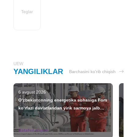
Teglar
UEW
YANGILIKLAR
Barchasini ko'rib chiqish
6 avgust 2026
5 avgu
O‘zbekistonning energetika sohasiga Fors
“O‘zbe
ko‘rfazi davlatlaridan yirik sarmoya jalb
pasayi
etilmoqda
chiqa
Batafsil o'qish
Batafs