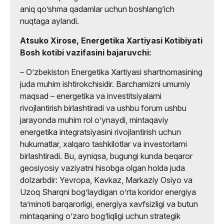
aniq qoʼshma qadamlar uchun boshlangʼich
nuqtaga aylandi.
Atsuko Xirose, Energetika Xartiyasi Kotibiyati
Bosh kotibi vazifasini bajaruvchi:
– Oʼzbekiston Energetika Xartiyasi shartnomasining
juda muhim ishtirokchisidir. Barchamizni umumiy
maqsad – energetika va investitsiyalarni
rivojlantirish birlashtiradi va ushbu forum ushbu
jarayonda muhim rol oʼynaydi, mintaqaviy
energetika integratsiyasini rivojlantirish uchun
hukumatlar, xalqaro tashkilotlar va investorlarni
birlashtiradi. Bu, ayniqsa, bugungi kunda beqaror
geosiyosiy vaziyatni hisobga olgan holda juda
dolzarbdir: Yevropa, Kavkaz, Markaziy Osiyo va
Uzoq Sharqni bogʼlaydigan oʼrta koridor energiya
taʼminoti barqarorligi, energiya xavfsizligi va butun
mintaqaning oʼzaro bogʼliqligi uchun strategik