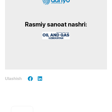
Rasmiy sanoat nashri:
Ulashish