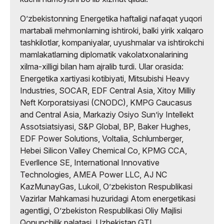
Oʼzbekistonning Energetika haftaligi nafaqat yuqori
martabali mehmonlarning ishtiroki, balki yirik xalqaro
tashkilotlar, kompaniyalar, uyushmalar va ishtirokchi
mamlakatlarning diplomatik vakolatxonalarining
xilma-xilligi bilan ham ajralib turdi. Ular orasida:
Energetika xartiyasi kotibiyati, Mitsubishi Heavy
Industries, SOCAR, EDF Central Asia, Xitoy Milliy
Neft Korporatsiyasi (CNODC), KMPG Caucasus
and Central Asia, Markaziy Osiyo Sunʼiy Intellekt
Assotsiatsiyasi, S&P Global, BP, Baker Hughes,
EDF Power Solutions, Voltalia, Schlumberger,
Hebei Silicon Valley Chemical Co, KPMG CCA,
Everllence SE, International Innovative
Technologies, AMEA Power LLC, AJ NC
KazMunayGas, Lukoil, Oʼzbekiston Respublikasi
Vazirlar Mahkamasi huzuridagi Atom energetikasi
agentligi, Oʼzbekiston Respublikasi Oliy Majlisi
Qonunchilik palatasi, Uzbekistan GTL,