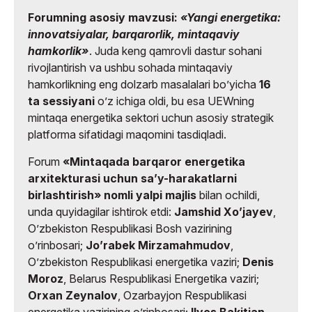
Forumning asosiy mavzusi:
«Yangi energetika:
innovatsiyalar, barqarorlik, mintaqaviy
hamkorlik»
. Juda keng qamrovli dastur sohani
rivojlantirish va ushbu sohada mintaqaviy
hamkorlikning eng dolzarb masalalari boʼyicha
16
ta sessiyani
oʼz ichiga oldi, bu esa UEWning
mintaqa energetika sektori uchun asosiy strategik
platforma sifatidagi maqomini tasdiqladi.
Forum
«Mintaqada barqaror energetika
arxitekturasi uchun saʼy-harakatlarni
birlashtirish» nomli yalpi majlis
bilan ochildi,
unda quyidagilar ishtirok etdi:
Jamshid Xoʼjayev
,
Oʼzbekiston Respublikasi Bosh vazirining
oʼrinbosari;
Joʼrabek Mirzamahmudov
,
Oʼzbekiston Respublikasi energetika vaziri;
Denis
Moroz
, Belarus Respublikasi Energetika vaziri;
Orxan Zeynalov
, Ozarbayjon Respublikasi