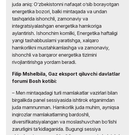
juda aniq: Oʼzbekistonni nafaqat oʼsib borayotgan
energetika bozori, balki mintaqada va undan
tashqarida ishonchli, zamonaviy va
integratsiyalashgan energetika hamkoriga
aylantirish. Ishonchim komilki, Energetika haftaligi
yangi tashabbuslarni yaratishga, xalqaro
hamkorlikni mustahkamlashga va zamonaviy,
ishonchli va barqaror energetika tizimini
rivojlantirishga yordam beradi.
Filip Mshelbila, Gaz eksport qiluvchi davlatlar
forumi Bosh kotibi:
– Men mintaqadagi turli mamlakatlar vazirlari bilan
birgalikda panel sessiyasida ishtirok etganimdan
juda mamnunman. Hamkorlik juda muhim, ayniqsa
inqirozlar mamlakatlarning bardoshli,
diversifikatsiyalangan va moslashuvchan boʼlishi
zarurligini taʼkidlaganida. Bugungi sessiya