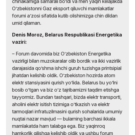
chinakamiga samarali boʼldi va men yaqin kelajakda
Oʼzbekistonni Gaz eksport qiluvchi mamlakatlar
forumi aʼzosi sifatida kutib olishimizga chin dildan
umid qilaman.
Denis Moroz, Belarus Respublikasi Energetika
vaziri:
– Forum davomida biz Oʼzbekiston Energetika
vazirligi bilan muzokaralar olib bordik va ikki vazirlik
darajasida qoʼshma ishchi guruh tuzishga printsipial
jihatdan kelishib oldik. Oʼzbekiston hozirda atom
elektr stansiyasini qurish yoʼlida. Belarus bu yoʼlni
bosib oʼtgan va biz oʼz tajribamizni taqdim etishga
tayyormiz. Bundan tashqari, bizda elektr transporti,
aholini elektr isitish tizimiga oʼtkazish va elektr
tarmoqlari infratuzilmasini qurish sohalarida umumiy
nuqtai nazar mavjud — bularning barchasi ikkala
mamlakatda ham talabga ega. Biz yaqinroq
hamkorlik qilishga kelishib oldik va ushbu forum