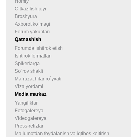
Homiy
O‘tkazilish joyi
Broshyura
Axborot ko`magi
Forum yakunlari
Qatnashish
Forumda ishtirok etish
Ishtirok formatlari
Spikerlarga
So`rov shakli
Ma`ruzachilar ro`yxati
Viza yordami
Media markaz
Yangiliklar
Fotogalereya
Videogalereya
Press-relizlar
Ma’lumotdan foydalanish va iqtibos keltirish