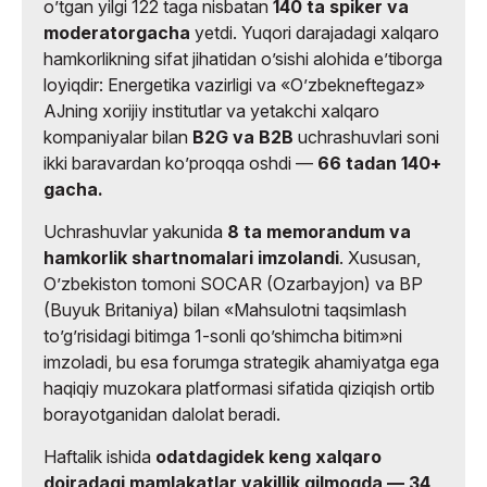
oʼtgan yilgi 122 taga nisbatan
140 ta spiker va
moderatorgacha
yetdi. Yuqori darajadagi xalqaro
hamkorlikning sifat jihatidan oʼsishi alohida eʼtiborga
loyiqdir: Energetika vazirligi va «Oʼzbekneftegaz»
AJning xorijiy institutlar va yetakchi xalqaro
kompaniyalar bilan
B2G va B2B
uchrashuvlari soni
ikki baravardan koʼproqqa oshdi —
66 tadan 140+
gacha.
Uchrashuvlar yakunida
8 ta memorandum va
hamkorlik shartnomalari imzolandi
. Xususan,
Oʼzbekiston tomoni SOCAR (Ozarbayjon) va BP
(Buyuk Britaniya) bilan «Mahsulotni taqsimlash
toʼgʼrisidagi bitimga 1-sonli qoʼshimcha bitim»ni
imzoladi, bu esa forumga strategik ahamiyatga ega
haqiqiy muzokara platformasi sifatida qiziqish ortib
borayotganidan dalolat beradi.
Haftalik ishida
odatdagidek keng xalqaro
doiradagi mamlakatlar vakillik qilmoqda — 34