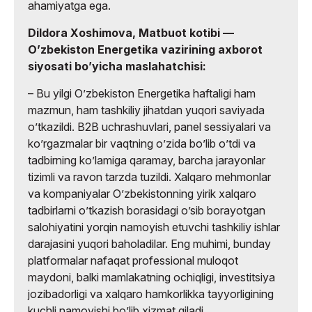
ahamiyatga ega.
Dildora Xoshimova, Matbuot kotibi —
Oʼzbekiston Energetika vazirining axborot
siyosati boʼyicha maslahatchisi:
– Bu yilgi Oʼzbekiston Energetika haftaligi ham
mazmun, ham tashkiliy jihatdan yuqori saviyada
oʼtkazildi. B2B uchrashuvlari, panel sessiyalari va
koʼrgazmalar bir vaqtning oʼzida boʼlib oʼtdi va
tadbirning koʼlamiga qaramay, barcha jarayonlar
tizimli va ravon tarzda tuzildi. Xalqaro mehmonlar
va kompaniyalar Oʼzbekistonning yirik xalqaro
tadbirlarni oʼtkazish borasidagi oʼsib borayotgan
salohiyatini yorqin namoyish etuvchi tashkiliy ishlar
darajasini yuqori baholadilar. Eng muhimi, bunday
platformalar nafaqat professional muloqot
maydoni, balki mamlakatning ochiqligi, investitsiya
jozibadorligi va xalqaro hamkorlikka tayyorligining
kuchli namoyishi boʼlib xizmat qiladi.