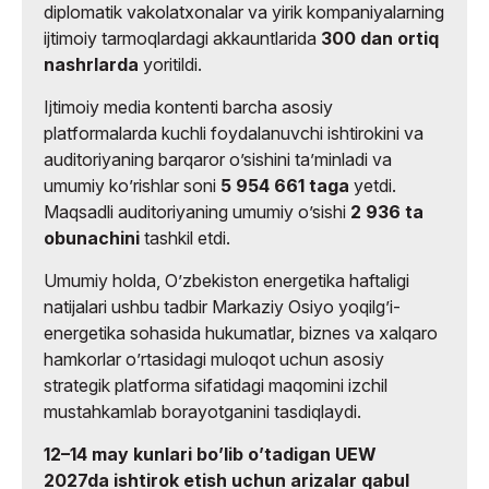
diplomatik vakolatxonalar va yirik kompaniyalarning
ijtimoiy tarmoqlardagi akkauntlarida
300 dan ortiq
nashrlarda
yoritildi.
Ijtimoiy media kontenti barcha asosiy
platformalarda kuchli foydalanuvchi ishtirokini va
auditoriyaning barqaror oʼsishini taʼminladi va
umumiy koʼrishlar soni
5 954 661 taga
yetdi.
Maqsadli auditoriyaning umumiy oʼsishi
2 936 ta
obunachini
tashkil etdi.
Umumiy holda, Oʼzbekiston energetika haftaligi
natijalari ushbu tadbir Markaziy Osiyo yoqilgʼi-
energetika sohasida hukumatlar, biznes va xalqaro
hamkorlar oʼrtasidagi muloqot uchun asosiy
strategik platforma sifatidagi maqomini izchil
mustahkamlab borayotganini tasdiqlaydi.
12–14 may kunlari boʼlib oʼtadigan UEW
2027da ishtirok etish uchun arizalar qabul