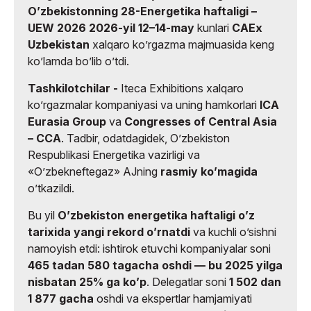
Oʼzbekistonning 28-Energetika haftaligi –
UEW 2026
2026-yil 12–14-may
kunlari
CAEx
Uzbekistan
xalqaro koʼrgazma majmuasida keng
koʼlamda boʼlib oʼtdi.
Tashkilotchilar -
Iteca Exhibitions xalqaro
koʼrgazmalar kompaniyasi va uning hamkorlari
ICA
Eurasia Group
va
Congresses of Central Asia
– CCA
. Tadbir, odatdagidek, Oʼzbekiston
Respublikasi Energetika vazirligi va
«Oʼzbekneftegaz» AJning
rasmiy koʼmagida
oʼtkazildi.
Bu yil
Oʼzbekiston energetika haftaligi oʼz
tarixida yangi rekord oʼrnatdi
va kuchli oʼsishni
namoyish etdi: ishtirok etuvchi kompaniyalar soni
465 tadan 580 tagacha oshdi — bu 2025 yilga
nisbatan 25% ga koʼp
. Delegatlar soni
1 502 dan
1 877 gacha
oshdi va ekspertlar hamjamiyati