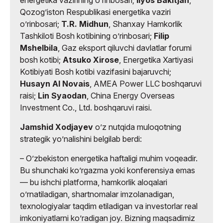
energetika vazirining oʼrinbosari;
Ilyos Bakitjan
,
Qozogʼiston Respublikasi energetika vaziri
oʼrinbosari;
T.R. Midhun
, Shanxay Hamkorlik
Tashkiloti Bosh kotibining oʼrinbosari;
Filip
Mshelbila
, Gaz eksport qiluvchi davlatlar forumi
bosh kotibi;
Atsuko Xirose
, Energetika Xartiyasi
Kotibiyati Bosh kotibi vazifasini bajaruvchi;
Husayn Al Novais
, AMEA Power LLC boshqaruvi
raisi;
Lin Syaodan
, China Energy Overseas
Investment Co., Ltd. boshqaruvi raisi.
Jamshid Xodjayev
oʼz nutqida muloqotning
strategik yoʼnalishini belgilab berdi:
– Oʼzbekiston energetika haftaligi muhim voqeadir.
Bu shunchaki koʼrgazma yoki konferensiya emas
— bu ishchi platforma, hamkorlik aloqalari
oʼrnatiladigan, shartnomalar imzolanadigan,
texnologiyalar taqdim etiladigan va investorlar real
imkoniyatlarni koʼradigan joy. Bizning maqsadimiz