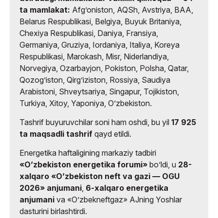
ta mamlakat:
Afgʼoniston, AQSh, Avstriya, BAA,
Belarus Respublikasi, Belgiya, Buyuk Britaniya,
Chexiya Respublikasi, Daniya, Fransiya,
Germaniya, Gruziya, Iordaniya, Italiya, Koreya
Respublikasi, Marokash, Misr, Niderlandiya,
Norvegiya, Ozarbayjon, Pokiston, Polsha, Qatar,
Qozogʼiston, Qirgʼiziston, Rossiya, Saudiya
Arabistoni, Shveytsariya, Singapur, Tojikiston,
Turkiya, Xitoy, Yaponiya, Oʼzbekiston.
Tashrif buyuruvchilar soni ham oshdi, bu yil
17 925
ta maqsadli tashrif
qayd etildi.
Energetika haftaligining markaziy tadbiri
«Oʼzbekiston energetika forumi»
boʼldi, u
28-
xalqaro «Oʼzbekiston neft va gazi — OGU
2026» anjumani
,
6-xalqaro energetika
anjumani
va «Oʼzbekneftgaz» AJning Yoshlar
dasturini birlashtirdi.