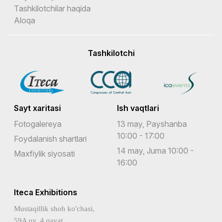
Tashkilotchilar haqida
Aloqa
Tashkilotchi
Sayt xaritasi
Ish vaqtlari
Fotogalereya
13 may, Payshanba
10:00 - 17:00
Foydalanish shartlari
14 may, Juma 10:00 -
Maxfiylik siyosati
16:00
Iteca Exhibitions
Mustaqillik shoh ko'chasi,
59A uy, 4 qavat