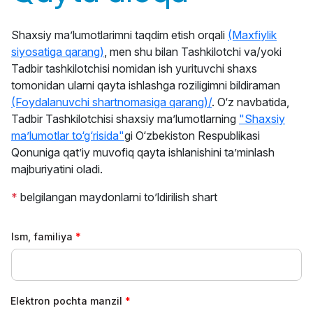
Shaxsiy maʼlumotlarimni taqdim etish orqali
(Maxfiylik
siyosatiga qarang)
, men shu bilan Tashkilotchi va/yoki
Tadbir tashkilotchisi nomidan ish yurituvchi shaxs
tomonidan ularni qayta ishlashga roziligimni bildiraman
(Foydalanuvchi shartnomasiga qarang)/
. O‘z navbatida,
Tadbir Tashkilotchisi shaxsiy ma’lumotlarning
"Shaxsiy
ma’lumotlar to‘g‘risida"
gi O‘zbekiston Respublikasi
Qonuniga qat’iy muvofiq qayta ishlanishini ta’minlash
majburiyatini oladi.
*
belgilangan maydonlarni to’ldirilish shart
Ism, familiya
Elektron pochta manzil