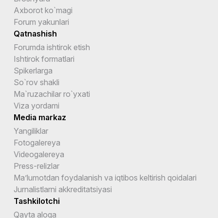
Axborot ko`magi
Forum yakunlari
Qatnashish
Forumda ishtirok etish
Ishtirok formatlari
Spikerlarga
So`rov shakli
Ma`ruzachilar ro`yxati
Viza yordami
Media markaz
Yangiliklar
Fotogalereya
Videogalereya
Press-relizlar
Ma’lumotdan foydalanish va iqtibos keltirish qoidalari
Jurnalistlarni akkreditatsiyasi
Tashkilotchi
Qayta aloqa