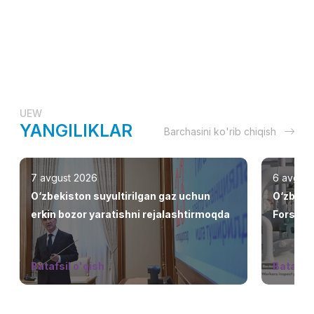
UEW
YANGILIKLAR
Barchasini ko'rib chiqish
7 avgust 2026
6 avgust
O‘zbekiston suyultirilgan gaz uchun
O‘zbeki
erkin bozor yaratishni rejalashtirmoqda
Fors ko‘
jalb eti
Batafsil o'qish
Batafsil