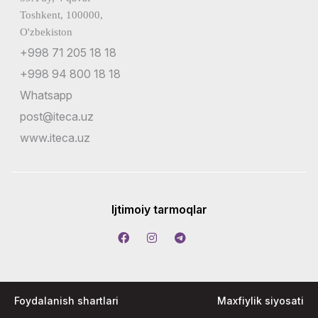
Toshkent, 100000,
O'zbekiston
+998 71 205 18 18
+998 94 800 18 18
Whatsapp
post@iteca.uz
www.iteca.uz
Ijtimoiy tarmoqlar
Foydalanish shartlari
Maxfiylik siyosati