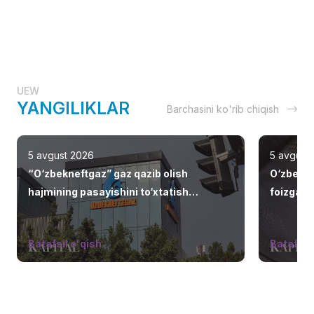
UEW
YANGILIKLAR
Barchasini ko'rib chiqish
5 avgust 2026
5 avgust
“O‘zbekneftgaz” gaz qazib olish
O‘zbekis
hajmining pasayishini to‘xtatish
foizga o
choralarini ishlab chiqadi
Batafsil o'qish
Batafsil 