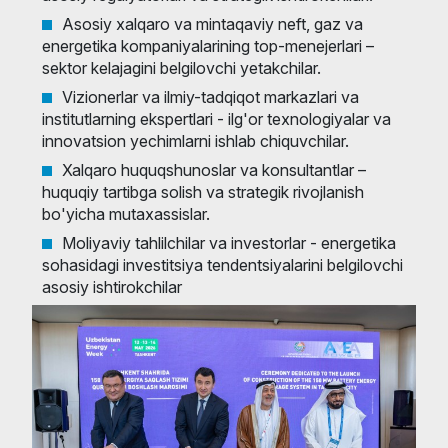
Asosiy xalqaro va mintaqaviy neft, gaz va
energetika kompaniyalarining top-menejerlari –
sektor kelajagini belgilovchi yetakchilar.
Vizionerlar va ilmiy-tadqiqot markazlari va
institutlarning ekspertlari - ilg'or texnologiyalar va
innovatsion yechimlarni ishlab chiquvchilar.
Xalqaro huquqshunoslar va konsultantlar –
huquqiy tartibga solish va strategik rivojlanish
bo'yicha mutaxassislar.
Moliyaviy tahlilchilar va investorlar - energetika
sohasidagi investitsiya tendentsiyalarini belgilovchi
asosiy ishtirokchilar