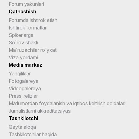
Forum yakunlari
Qatnashish
Forumda ishtirok etish
Ishtirok formatlari
Spikerlarga
So`rov shakli
Ma`ruzachilar ro`yxati
Viza yordami
Media markaz
Yangiliklar
Fotogalereya
Videogalereya
Press-relizlar
Ma’lumotdan foydalanish va iqtibos keltirish qoidalari
Jurnalistlarni akkreditatsiyasi
Tashkilotchi
Qayta aloqa
Tashkilotchilar haqida