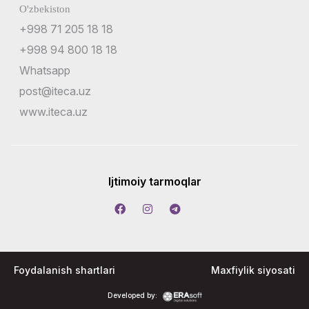
O'zbekiston
+998 71 205 18 18
+998 94 800 18 18
Whatsapp
post@iteca.uz
www.iteca.uz
Ijtimoiy tarmoqlar
Foydalanish shartlari
Maxfiylik siyosati
Developed by: