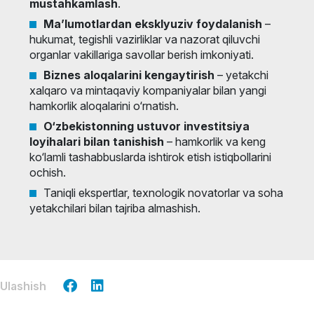
mustahkamlash
.
Ma’lumotlardan eksklyuziv foydalanish
–
hukumat, tegishli vazirliklar va nazorat qiluvchi
organlar vakillariga savollar berish imkoniyati.
Biznes aloqalarini kengaytirish
– yetakchi
xalqaro va mintaqaviy kompaniyalar bilan yangi
hamkorlik aloqalarini o‘rnatish.
O‘zbekistonning ustuvor investitsiya
loyihalari bilan tanishish
– hamkorlik va keng
ko‘lamli tashabbuslarda ishtirok etish istiqbollarini
ochish.
Taniqli ekspertlar, texnologik novatorlar va soha
yetakchilari bilan tajriba almashish.
Ulashish