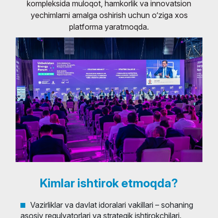
kompleksida muloqot, hamkorlik va innovatsion
yechimlarni amalga oshirish uchun o‘ziga xos
platforma yaratmoqda.
Kimlar ishtirok etmoqda?
Vazirliklar va davlat idoralari vakillari – sohaning
asosiy regulyatorlari va strategik ishtirokchilari.