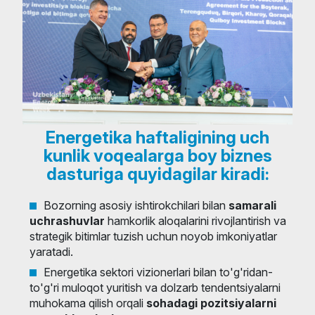
Energetika haftaligining uch
kunlik voqealarga boy biznes
dasturiga quyidagilar kiradi:
Bozorning asosiy ishtirokchilari bilan
samarali
uchrashuvlar
hamkorlik aloqalarini rivojlantirish va
strategik bitimlar tuzish uchun noyob imkoniyatlar
yaratadi.
Energetika sektori vizionerlari bilan to'g'ridan-
to'g'ri muloqot yuritish va dolzarb tendentsiyalarni
muhokama qilish orqali
sohadagi pozitsiyalarni