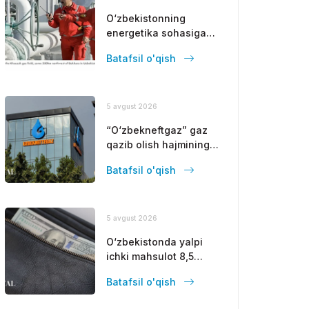
O‘zbekistonning
energetika sohasiga
Fors ko‘rfazi
Batafsil o'qish
davlatlaridan yirik
sarmoya jalb
etilmoqda
5 avgust 2026
“O‘zbekneftgaz” gaz
qazib olish hajmining
pasayishini to‘xtatish
Batafsil o'qish
choralarini ishlab
chiqadi
5 avgust 2026
O‘zbekistonda yalpi
ichki mahsulot 8,5
foizga oshdi
Batafsil o'qish