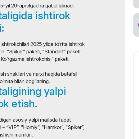
25-yil 20-aprelgacha qabul qilinadi.
aligida ishtirok
:
shtirokchilari 2025 yilda to‘rtta ishtirok
in: “Spiker” paketi, “Standart” paketi,
Ko‘rgazma ishtirokchisi” paketi.
ish shakllari va narxi haqida batafsil
o‘mita bilan bog‘laning.
aligining yalpi
ok etish.
digan asosiy yalpi majlisda faqat
ari – “VIP”, “Homiy”, “Hamkor”, “Spiker”,
ashishi mumkin.