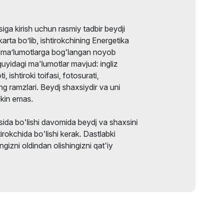
iga kirish uchun rasmiy tadbir beydji
karta bo’lib, ishtirokchining Energetika
gi ma’lumotlarga bog'langan noyob
 quyidagi ma'lumotlar mavjud: ingliz
ti, ishtiroki toifasi, fotosurati,
ng ramzlari. Beydj shaxsiydir va uni
kin emas.
ida bo'lishi davomida beydj va shaxsini
tirokchida bo'lishi kerak. Dastlabki
gizni oldindan olishingizni qat'iy