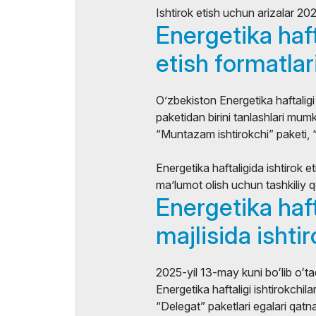
Ishtirok etish uchun arizalar 20
Axborot ko`magi
Energetika haft
Forum yakunlari
etish formatlari
O’zbekiston Energetika haftaligi i
paketidan birini tanlashlari mumk
“Muntazam ishtirokchi” paketi, “
Energetika haftaligida ishtirok et
ma’lumot olish uchun tashkiliy q
Energetika haft
majlisida ishtir
2025-yil 13-may kuni boʻlib oʻta
Energetika haftaligi ishtirokchil
“Delegat” paketlari egalari qatn