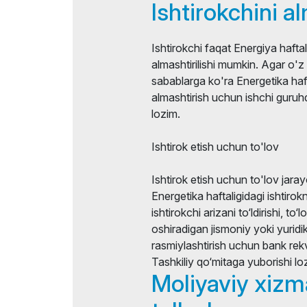
Ishtirokchini a
Ishtirokchi faqat Energiya haftali
almashtirilishi mumkin. Agar o'z 
sabablarga ko'ra Energetika haft
almashtirish uchun ishchi guruh
lozim.
Ishtirok etish uchun to'lov
Ishtirok etish uchun to'lov jaray
Energetika haftaligidagi ishtirok
ishtirokchi arizani to‘ldirishi, to
oshiradigan jismoniy yoki yuridi
rasmiylashtirish uchun bank rekvi
Tashkiliy qo‘mitaga yuborishi lo
Moliyaviy xizm