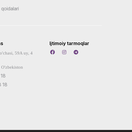
 qoidalari
ns
Ijtimoiy tarmoqlar
o'chasi, 59A uy, 4
 O'zbekiston
 18
 18