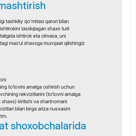
lmashtirish
gi tashkiliy qo'mitasi qarori bilan
ishtirokini tasdiqlagan shaxs turli
aligida ishtirok eta olmasa, uni
dagi mas’ul shaxsga murojaat qilishingiz
oni
ning to‘lovini amalga oshirish uchun
‘lovchining rekvizitlarini (to‘lovni amalga
k shaxs) kiritishi va shartnomani
zitlari bilan birga ariza nusxasini
zim.
at shoxobchalarida