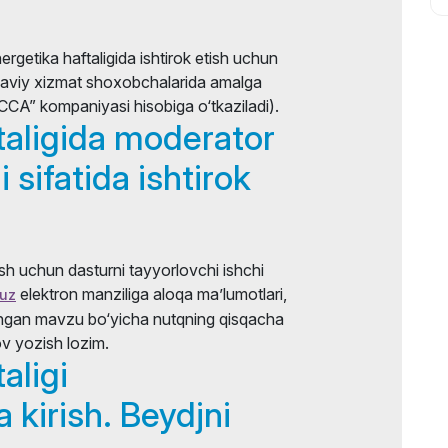
rgetika haftaligida ishtirok etish uchun
liyaviy xizmat shoxobchalarida amalga
“CCA” kompaniyasi hisobiga o‘tkaziladi).
taligida moderator
 sifatida ishtirok
sh uchun dasturni tayyorlovchi ishchi
elektron manziliga aloqa ma’lumotlari,
.uz
langan mavzu bo‘yicha nutqning qisqacha
ov yozish lozim.
aligi
kirish. Beydjni