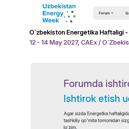
Forum
Q
Foru
O‘zbekiston energe
O`zbekiston Energetika Haftaligi
forumi
Isht
12 - 14 May 2027, CAEx / O`zbeki
O‘zbekiston energe
Spik
haftaligi
So`r
Voqealar
Ma`r
Forum dasturi
Forumda ishtir
Viz
Tabrik xatlari
Rasmiy Ko`mak
Ishtirok etish 
Homiy
Agar sizda Energetka haftaligida
O‘tkazilish joyi
tashkiliy qo'mita tomonidan sizga
Broshyura
lo’zim.