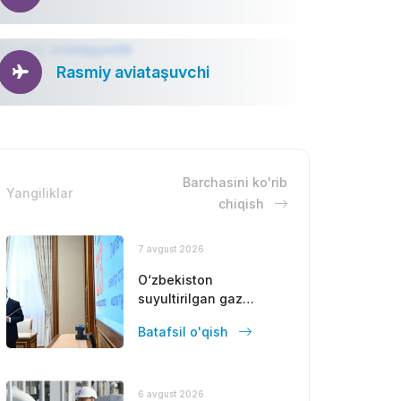
Rasmiy aviataşuvchi
Barchasini ko'rib
Yangiliklar
chiqish
7 avgust 2026
O‘zbekiston
suyultirilgan gaz
uchun erkin bozor
Batafsil o'qish
yaratishni
rejalashtirmoqda
6 avgust 2026