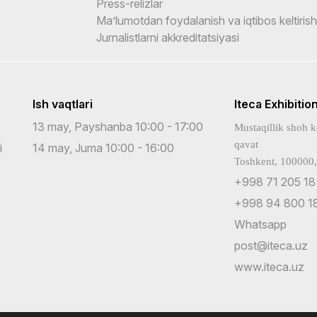
Press-relizlar
Ma’lumotdan foydalanish va iqtibos keltirish
Jurnalistlarni akkreditatsiyasi
Ish vaqtlari
Iteca Exhibitio
13 may, Payshanba 10:00 - 17:00
Mustaqillik shoh k
qavat
i
14 may, Juma 10:00 - 16:00
Toshkent, 100000,
+998 71 205 18
+998 94 800 18
Whatsapp
post@iteca.uz
www.iteca.uz