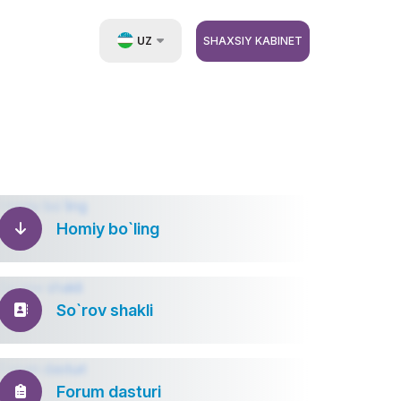
UZ
SHAXSIY KABINET
EN
RU
ZH
Homiy bo`ling
So`rov shakli
Forum dasturi