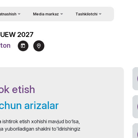
atnashish
Media markaz
Tashkilotchi
Qayta aloqa
mda ishtirok etish
Yangiliklar
tika
 - UEW 2027
Tashkilotchilar haqida
irok formatlari
Fotogalereya
ston
tika
Aloqa
erlarga
Videogalereya
ov shakli
Press-relizlar
uzachilar ro`yxati
Ma’lumotdan foydalanish va
iqtibos keltirish qoidalari
ok etish
a yordami
Jurnalistlarni
akkreditatsiyasi
uchun arizalar
 ishtirok etish xohishi mavjud bo’lsa,
 yuboriladigan shaklni to'ldirishingiz