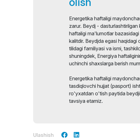
olish
Energetika haftaligi maydonchas
zarur. Beydj - dasturlashtirilgan 
haftaligi ma'lumotlar bazasida
kalitdir. Beydjda egasi haqidagi
tilidagi familiyasi va ismi, tashkilo
shuningdek, Energiya haftaligini
uchinchi shaxslarga berish mum
Energetika haftaligi maydonchas
tasdiqlovchi hujjat (pasport) ish
ro'yxatdan o'tish paytida beydjin
tavsiya etamiz.
Ulashish