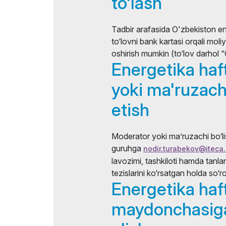
to'lash
Tadbir arafasida O'zbekiston ene
to‘lovni bank kartasi orqali mo
oshirish mumkin (to‘lov darhol 
Energetika haf
yoki ma'ruzachi
etish
Moderator yoki ma’ruzachi bo‘li
guruhga
nodir.turabekov@iteca
lavozimi, tashkiloti hamda tan
tezislarini ko‘rsatgan holda so‘r
Energetika haft
maydonchasiga 