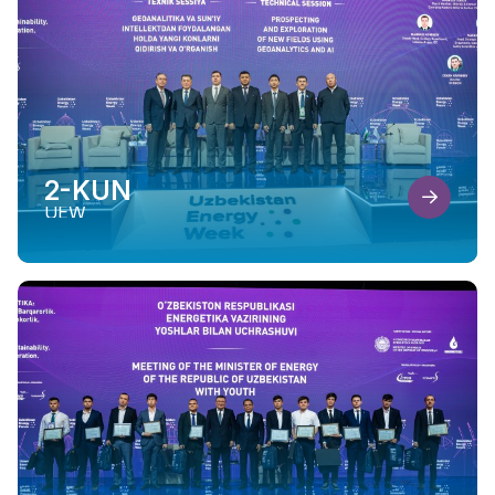
2-KUN
UEW