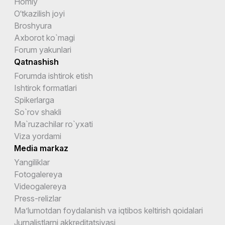
Homiy
O‘tkazilish joyi
Broshyura
Axborot ko`magi
Forum yakunlari
Qatnashish
Forumda ishtirok etish
Ishtirok formatlari
Spikerlarga
So`rov shakli
Ma`ruzachilar ro`yxati
Viza yordami
Media markaz
Yangiliklar
Fotogalereya
Videogalereya
Press-relizlar
Ma’lumotdan foydalanish va iqtibos keltirish qoidalari
Jurnalistlarni akkreditatsiyasi