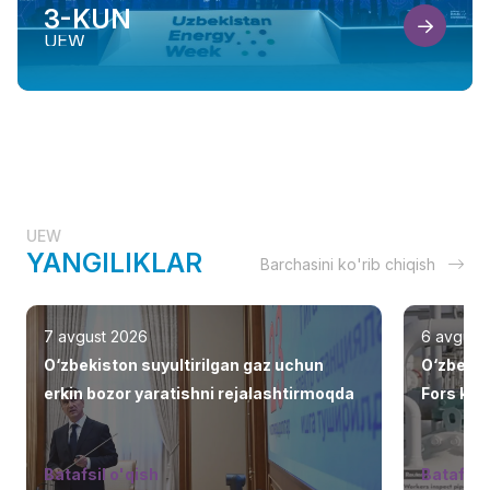
3-KUN
UEW
UEW
YANGILIKLAR
Barchasini ko'rib chiqish
7 avgust 2026
6 avgust
O‘zbekiston suyultirilgan gaz uchun
O‘zbekis
erkin bozor yaratishni rejalashtirmoqda
Fors ko‘r
jalb eti
Batafsil o'qish
Batafsil 