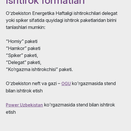
Ishtirok formatlari
O’zbekiston Energetika Haftaligi ishtirokchilari delegat
yoki spiker sifatida quyidagi ishtirok paketlaridan birini
tanlashlari mumkin:
“Homiy” paketi
“Hamkor” paketi
“Spiker” paketi,
“Delegat” paketi,
“Ko‘rgazma ishtirokchisi” paketi.
O’zbekiston neft va gazi –
ko'rgazmasida stend
OGU
bilan ishtirok etish
ko'rgazmasida stend bilan ishtirok
Power Uzbekistan
etish