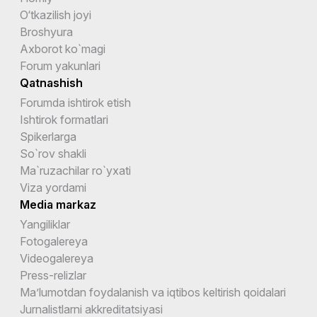
O‘tkazilish joyi
Broshyura
Axborot ko`magi
Forum yakunlari
Qatnashish
Forumda ishtirok etish
Ishtirok formatlari
Spikerlarga
So`rov shakli
Ma`ruzachilar ro`yxati
Viza yordami
Media markaz
Yangiliklar
Fotogalereya
Videogalereya
Press-relizlar
Ma’lumotdan foydalanish va iqtibos keltirish qoidalari
Jurnalistlarni akkreditatsiyasi