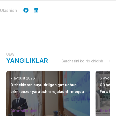
Ulashish
UEW
YANGILIKLAR
Barchasini ko'rib chiqish
7 avgust 2026
6 avgust
O‘zbekiston suyultirilgan gaz uchun
O‘zbekis
erkin bozor yaratishni rejalashtirmoqda
Fors ko‘r
jalb eti
Batafsil o'qish
Batafsil 