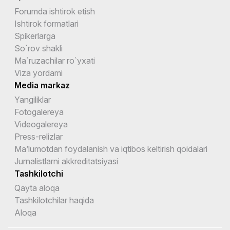
Forumda ishtirok etish
Ishtirok formatlari
Spikerlarga
So`rov shakli
Ma`ruzachilar ro`yxati
Viza yordami
Media markaz
Yangiliklar
Fotogalereya
Videogalereya
Press-relizlar
Ma’lumotdan foydalanish va iqtibos keltirish qoidalari
Jurnalistlarni akkreditatsiyasi
Tashkilotchi
Qayta aloqa
Tashkilotchilar haqida
Aloqa