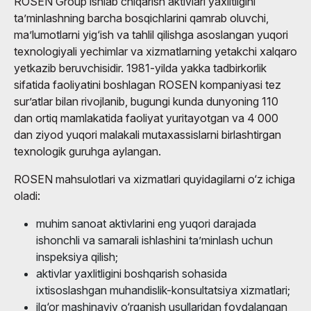
ROSEN Group ishlab chiqarish aktivlari yaxlitligini
ta’minlashning barcha bosqichlarini qamrab oluvchi,
ma’lumotlarni yig‘ish va tahlil qilishga asoslangan yuqori
texnologiyali yechimlar va xizmatlarning yetakchi xalqaro
yetkazib beruvchisidir. 1981-yilda yakka tadbirkorlik
sifatida faoliyatini boshlagan ROSEN kompaniyasi tez
sur’atlar bilan rivojlanib, bugungi kunda dunyoning 110
dan ortiq mamlakatida faoliyat yuritayotgan va 4 000
dan ziyod yuqori malakali mutaxassislarni birlashtirgan
texnologik guruhga aylangan.
ROSEN mahsulotlari va xizmatlari quyidagilarni o‘z ichiga
oladi:
muhim sanoat aktivlarini eng yuqori darajada
ishonchli va samarali ishlashini ta’minlash uchun
inspeksiya qilish;
aktivlar yaxlitligini boshqarish sohasida
ixtisoslashgan muhandislik-konsultatsiya xizmatlari;
ilg‘or mashinaviy o‘rganish usullaridan foydalangan