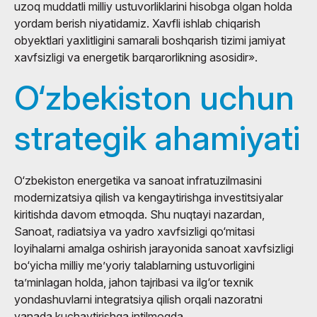
uzoq muddatli milliy ustuvorliklarini hisobga olgan holda
yordam berish niyatidamiz. Xavfli ishlab chiqarish
obyektlari yaxlitligini samarali boshqarish tizimi jamiyat
xavfsizligi va energetik barqarorlikning asosidir».
O‘zbekiston uchun
strategik ahamiyati
O‘zbekiston energetika va sanoat infratuzilmasini
modernizatsiya qilish va kengaytirishga investitsiyalar
kiritishda davom etmoqda. Shu nuqtayi nazardan,
Sanoat, radiatsiya va yadro xavfsizligi qo‘mitasi
loyihalarni amalga oshirish jarayonida sanoat xavfsizligi
bo‘yicha milliy me’yoriy talablarning ustuvorligini
ta’minlagan holda, jahon tajribasi va ilg‘or texnik
yondashuvlarni integratsiya qilish orqali nazoratni
yanada kuchaytirishga intilmoqda.