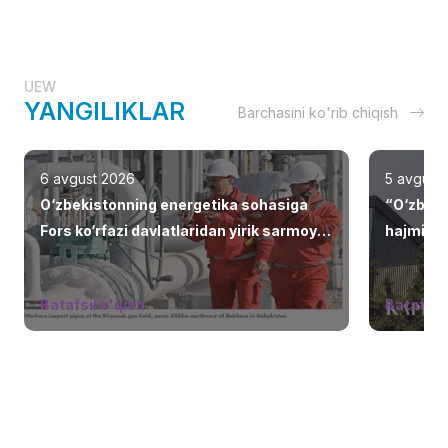
UEW
YANGILIKLAR
Barchasini ko'rib chiqish
6 avgust 2026
5 avgust
O‘zbekistonning energetika sohasiga
“O‘zbekn
Fors ko‘rfazi davlatlaridan yirik sarmoya
hajminin
jalb etilmoqda
choralari
Batafsil o'qish
Batafsil 