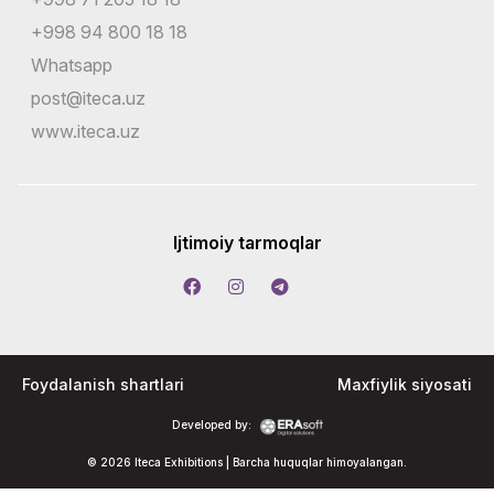
+998 94 800 18 18
Whatsapp
post@iteca.uz
www.iteca.uz
Ijtimoiy tarmoqlar
Foydalanish shartlari
Maxfiylik siyosati
Developed by:
© 2026 Iteca Exhibitions | Barcha huquqlar himoyalangan.