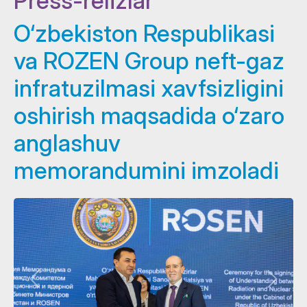
Press-relizlar
O‘zbekiston Respublikasi
va ROZEN Group neft-gaz
infratuzilmasi xavfsizligini
oshirish maqsadida o‘zaro
anglashuv
memorandumini imzoladi