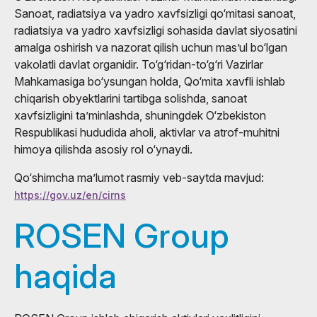
Sanoat, radiatsiya va yadro xavfsizligi qo‘mitasi sanoat,
radiatsiya va yadro xavfsizligi sohasida davlat siyosatini
amalga oshirish va nazorat qilish uchun mas’ul bo‘lgan
vakolatli davlat organidir. To‘g‘ridan-to‘g‘ri Vazirlar
Mahkamasiga bo‘ysungan holda, Qo‘mita xavfli ishlab
chiqarish obyektlarini tartibga solishda, sanoat
xavfsizligini ta’minlashda, shuningdek O‘zbekiston
Respublikasi hududida aholi, aktivlar va atrof-muhitni
himoya qilishda asosiy rol o‘ynaydi.
Qo‘shimcha ma’lumot rasmiy veb-saytda mavjud:
https://gov.uz/en/cirns
ROSEN Group
haqida