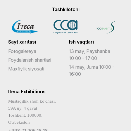
Tashkilotchi
Sayt xaritasi
Ish vaqtlari
Fotogalereya
13 may, Payshanba
10:00 - 17:00
Foydalanish shartlari
14 may, Juma 10:00 -
Maxfiylik siyosati
16:00
Iteca Exhibitions
Mustaqillik shoh ko'chasi,
59A uy, 4 qavat
Toshkent, 100000,
O'zbekiston
+998 71 205 18 18