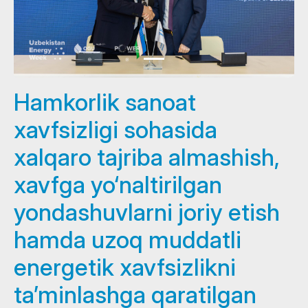
Hamkorlik sanoat
xavfsizligi sohasida
xalqaro tajriba almashish,
xavfga yo‘naltirilgan
yondashuvlarni joriy etish
hamda uzoq muddatli
energetik xavfsizlikni
ta’minlashga qaratilgan