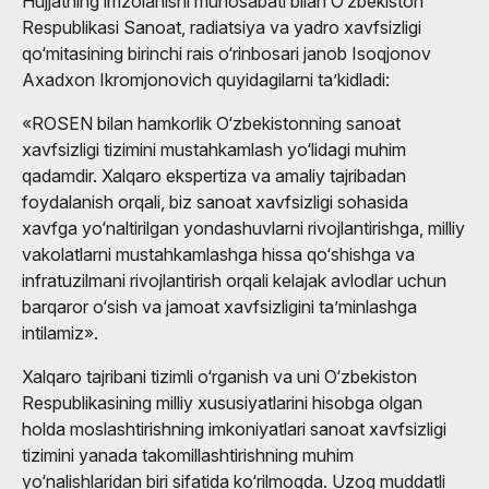
Hujjatning imzolanishi munosabati bilan O‘zbekiston
Respublikasi Sanoat, radiatsiya va yadro xavfsizligi
qo‘mitasining birinchi rais o‘rinbosari janob Isoqjonov
Axadxon Ikromjonovich quyidagilarni ta’kidladi:
«ROSEN bilan hamkorlik O‘zbekistonning sanoat
xavfsizligi tizimini mustahkamlash yo‘lidagi muhim
qadamdir. Xalqaro ekspertiza va amaliy tajribadan
foydalanish orqali, biz sanoat xavfsizligi sohasida
xavfga yo‘naltirilgan yondashuvlarni rivojlantirishga, milliy
vakolatlarni mustahkamlashga hissa qo‘shishga va
infratuzilmani rivojlantirish orqali kelajak avlodlar uchun
barqaror o‘sish va jamoat xavfsizligini ta’minlashga
intilamiz».
Xalqaro tajribani tizimli o‘rganish va uni O‘zbekiston
Respublikasining milliy xususiyatlarini hisobga olgan
holda moslashtirishning imkoniyatlari sanoat xavfsizligi
tizimini yanada takomillashtirishning muhim
yo‘nalishlaridan biri sifatida ko‘rilmoqda. Uzoq muddatli