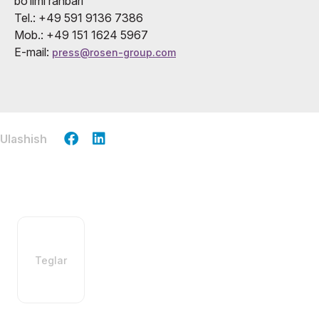
bo‘limi rahbari
Tel.: +49 591 9136 7386
Mob.: +49 151 1624 5967
E-mail:
press@rosen-group.com
Ulashish
Teglar