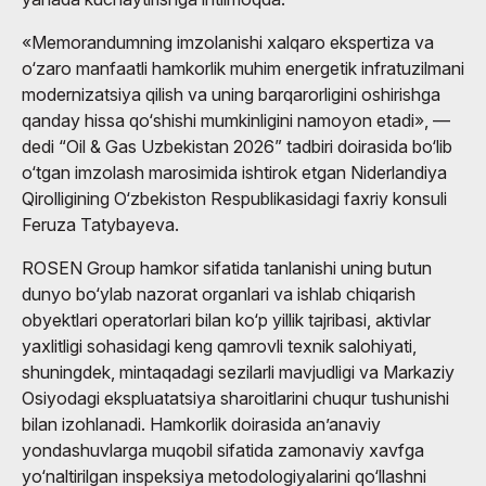
«Memorandumning imzolanishi xalqaro ekspertiza va
o‘zaro manfaatli hamkorlik muhim energetik infratuzilmani
modernizatsiya qilish va uning barqarorligini oshirishga
qanday hissa qo‘shishi mumkinligini namoyon etadi», —
dedi “Oil & Gas Uzbekistan 2026” tadbiri doirasida bo‘lib
o‘tgan imzolash marosimida ishtirok etgan Niderlandiya
Qirolligining O‘zbekiston Respublikasidagi faxriy konsuli
Feruza Tatybayeva.
ROSEN Group hamkor sifatida tanlanishi uning butun
dunyo bo‘ylab nazorat organlari va ishlab chiqarish
obyektlari operatorlari bilan ko‘p yillik tajribasi, aktivlar
yaxlitligi sohasidagi keng qamrovli texnik salohiyati,
shuningdek, mintaqadagi sezilarli mavjudligi va Markaziy
Osiyodagi ekspluatatsiya sharoitlarini chuqur tushunishi
bilan izohlanadi. Hamkorlik doirasida an’anaviy
yondashuvlarga muqobil sifatida zamonaviy xavfga
yo‘naltirilgan inspeksiya metodologiyalarini qo‘llashni