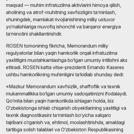
maqsad — muhim infratuzilma aktivlarini himoya qilish,
aholining va atrof-muhitning xavfsizligini ta’minlash,
shuningdek, mamlakat rivojlanishining milliy ustuvor
yo‘nalishlariga muvofiq ishonchli va barqaror energiya
ta’minotini shakllantirishdir.
ROSEN tomonining fikricha, Memorandum milliy
regulyatorlar bilan yaqin hamkorlik orqali infratuzilma
yaxlitligini mustahkamlashga bo‘lgan umumiy intilishni aks
ettiradi. ROSEN katta vitse-prezidenti Ernando Kaseres
ushbu hamkorlikning muhimligini ta’kidlab shunday dedi:
«Mazkur Memorandum xavfsizlik, shaffoflik va texnik
mukammallikka bo‘lgan umumiy sadoqatimizni ifodalaydi.
Qo‘mita bilan yaqin hamkorlikda ishlagan holda, biz
O‘zbekistonga ishlab chiqarish obyektlarining yaxlitligi va
texnik diagnostikasini ta’minlash bo‘yicha xalqaro
tajribani o‘rganish va, ehtimol, moslashtirishda, amaldagi
tartibga solish talablari va O‘zbekiston Respublikasining