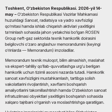
Toshkent, O‘zbekiston Respublikasi. 2026-yil 14-
may –
O‘zbekiston Respublikasi Vazirlar Mahkamasi
huzuridagi Sanoat, radiatsiya va yadro xavfsizligi
qo‘mitasi hamda ishlab chiqarish aktivlari yaxlitligini
ta’minlash sohasida jahon yetakchisi bo‘lgan ROSEN
Group neft-gaz sektorida texnik hamkorlik doirasini
belgilovchi o‘zaro anglashuv memorandumini (keyingi
o‘rinlarda — Memorandum) imzoladilar.
Memorandum texnik muloqot, bilim almashish, maslahat
va ekspert-tahliliy qo‘llab-quvvatlashga urg‘u berilgan
hamkorlik uchun tizimli asosni nazarda tutadi. Hamkorlik
sanoat xavfsizligini mustahkamlash, tartibga solish
vakolatlarini rivojlantirish, xavflarni boshqarish
amaliyotlarini takomillashtirish hamda O‘zbekiston sanoat
infratuzilmasi obyektlari yaxlitligini boshqarish sohasida
xalqaro tajribani o‘rganish va moslashtirishga qaratilgan.