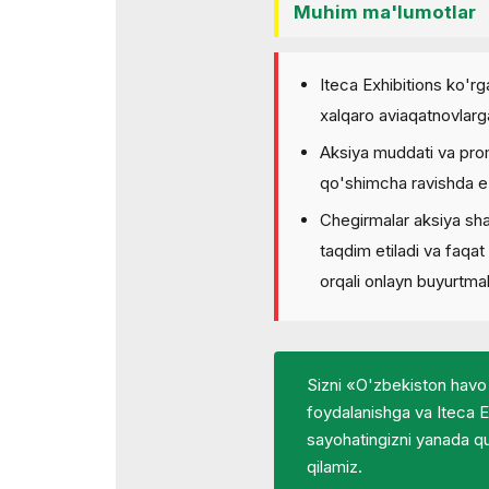
Muhim ma'lumotlar
Iteca Exhibitions ko'r
xalqaro aviaqatnovlarg
Aksiya muddati va prom
qo'shimcha ravishda e'l
Chegirmalar aksiya sha
taqdim etiladi va faqa
orqali onlayn buyurtma
Sizni «O'zbekiston havo 
foydalanishga va Iteca E
sayohatingizni yanada qul
qilamiz.