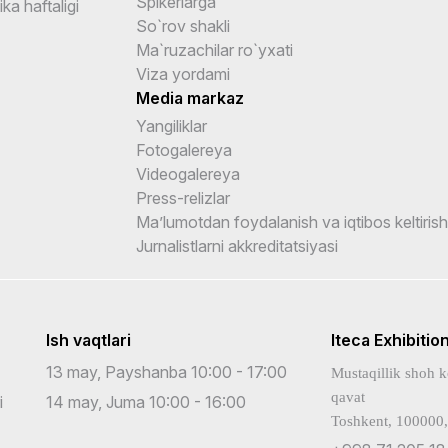
Spikerlarga
ka haftaligi
So`rov shakli
Ma`ruzachilar ro`yxati
Viza yordami
Media markaz
Yangiliklar
Fotogalereya
Videogalereya
Press-relizlar
Ma’lumotdan foydalanish va iqtibos keltirish
Jurnalistlarni akkreditatsiyasi
Ish vaqtlari
Iteca Exhibitio
13 may, Payshanba 10:00 - 17:00
Mustaqillik shoh k
qavat
i
14 may, Juma 10:00 - 16:00
Toshkent, 100000,