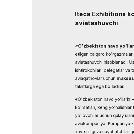
Axborot ko`magi
Iteca Exhibitions k
Forum yakunlari
aviatashuvchi
«O'zbekiston havo yo'llar
etilgan xalqaro ko'rgazmalar
aviatashuvchi hisoblanadi. U
ishtirokchilari, delegatlar va 
aviaqatnovlar uchun
maxsus
takliflarga ega bo'ladilar.
«O'zbekiston havo yo'llari» 
ko'rsatish, keng yo'nalishla
yo'lovchilar uchun qulay ulani
aviakompaniya. Kompaniya xiz
xavfsizligi va sayohatchilar q