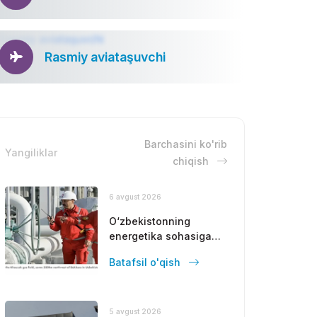
Rasmiy aviataşuvchi
Barchasini ko'rib
Yangiliklar
chiqish
6 avgust 2026
O‘zbekistonning
energetika sohasiga
Fors ko‘rfazi
Batafsil o'qish
davlatlaridan yirik
sarmoya jalb
etilmoqda
5 avgust 2026