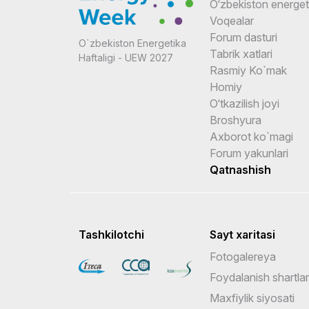
O‘zbekiston energeti
Voqealar
Forum dasturi
O`zbekiston Energetika
Tabrik xatlari
Haftaligi - UEW 2027
Rasmiy Ko`mak
Homiy
O‘tkazilish joyi
Broshyura
Axborot ko`magi
Forum yakunlari
Qatnashish
Tashkilotchi
Sayt xaritasi
Fotogalereya
Foydalanish shartlar
Maxfiylik siyosati