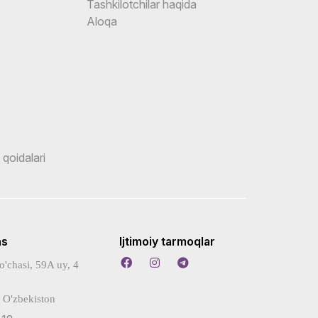
Tashkilotchilar haqida
Aloqa
 qoidalari
ns
Ijtimoiy tarmoqlar
o'chasi, 59A uy, 4
 O'zbekiston