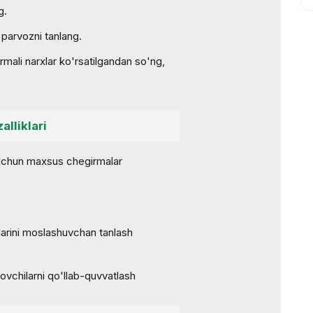
g.
parvozni tanlang.
mali narxlar ko'rsatilgandan so'ng,
alliklari
 uchun maxsus chegirmalar
larini moslashuvchan tanlash
'lovchilarni qo'llab-quvvatlash