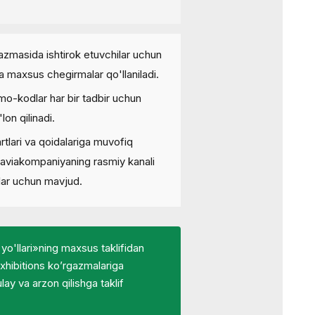
gazmasida ishtirok etuvchilar uchun
a maxsus chegirmalar qo'llaniladi.
o-kodlar har bir tadbir uchun
on qilinadi.
rtlari va qoidalariga muvofiq
t aviakompaniyaning rasmiy kanali
lar uchun mavjud.
yo'llari»ning maxsus taklifidan
xhibitions ko’rgazmalariga
ay va arzon qilishga taklif