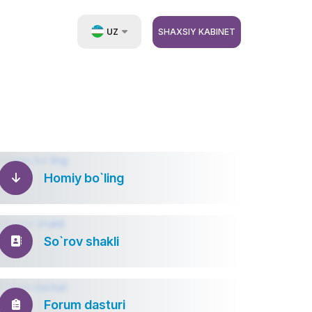
UZ
SHAXSIY KABINET
EN
RU
ZH
Homiy bo`ling
So`rov shakli
Forum dasturi