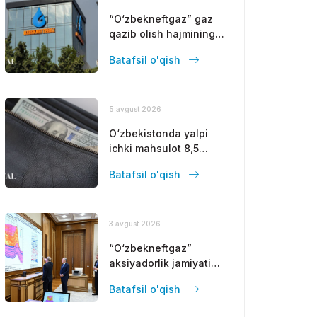
“O‘zbekneftgaz” gaz
qazib olish hajmining
pasayishini to‘xtatish
Batafsil o'qish
choralarini ishlab
chiqadi
5 avgust 2026
O‘zbekistonda yalpi
ichki mahsulot 8,5
foizga oshdi
Batafsil o'qish
3 avgust 2026
“O‘zbekneftgaz”
aksiyadorlik jamiyati
joriy yil oxirigacha 1,1
Batafsil o'qish
million tonna benzin
ishlab chiqaradi