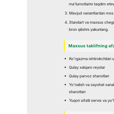
ma'lumotlarini taqdim etin
Mavjud variantlardan mos 
Standart va maxsus chegir
bron qilishni yakunlang.
Maxsus taklifning afz
Ko'rgazma ishtirokchilari
Qulay xalqaro reyslar
Qulay parvoz sharoitlari
Yo'nalish va sayohat sana
sharoitlari
Yuqori sifatli servis va yo