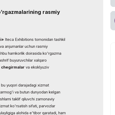
o’rgazmalarining rasmiy
i»
Iteca Exhibitions tomonidan tashkil
 va anjumanlar uchun rasmiy
shbu hamkorlik doirasida ko'rgazma
tashrif buyuruvchilar xalqaro
 chegirmalar
va eksklyuziv
- bu yuqori darajadagi xizmat
r tarmog'i va butun dunyodan kelgan
shlarni taklif qiluvchi zamonaviy
mat ko'rsatish sifati, parvozlar
ulayligiga alohida e'tibor qaratadi, ham