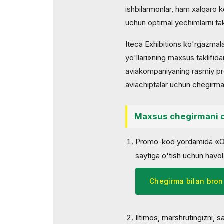
ishbilarmonlar, ham xalqaro k
uchun optimal yechimlarni takl
Iteca Exhibitions ko'rgazmala
yo'llari»ning maxsus taklifida
aviakompaniyaning rasmiy pro
aviachiptalar uchun chegirma
Maxsus chegirmani 
Promo-kod yordamida «O'z
saytiga o'tish uchun havol
Chegirma bilan bron 
Iltimos, marshrutingizni, s