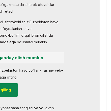
o'rgazmalarda ishtirok etuvchilar
if etadi.
ri ishtirokchilari «O'zbekiston havo
n foydalanishlari va
mo-bo'limi orqali bron qilishda
larga ega bo'lishlari mumkin.
qanday olish mumkin
bekiston havo yo'llari» rasmiy veb-
aga o'ting:
qiling
ayohat sanalaringizni va yo'lovchi