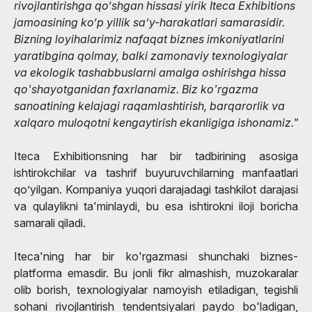
rivojlantirishga qo‘shgan hissasi yirik Iteca Exhibitions
jamoasining ko‘p yillik sa’y-harakatlari samarasidir.
Bizning loyihalarimiz nafaqat biznes imkoniyatlarini
yaratibgina qolmay, balki zamonaviy texnologiyalar
va ekologik tashabbuslarni amalga oshirishga hissa
qo'shayotganidan faxrlanamiz. Biz ko'rgazma
sanoatining kelajagi raqamlashtirish, barqarorlik va
xalqaro muloqotni kengaytirish ekanligiga ishonamiz."
Iteca Exhibitionsning har bir tadbirining asosiga
ishtirokchilar va tashrif buyuruvchilarning manfaatlari
qo’yilgan. Kompaniya yuqori darajadagi tashkilot darajasi
va qulaylikni ta'minlaydi, bu esa ishtirokni iloji boricha
samarali qiladi.
Iteca'ning har bir ko'rgazmasi shunchaki biznes-
platforma emasdir. Bu jonli fikr almashish, muzokaralar
olib borish, texnologiyalar namoyish etiladigan, tegishli
sohani rivojlantirish tendentsiyalari paydo bo'ladigan,