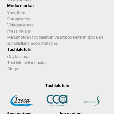
Media markaz
Yangiliklar
Fotogalereya
Videogalereya
Press-relizlar
Ma’lumotdan foydalanish va iqtibos keltirish qoidalari
Jurnalistlarni akkreditatsiyasi
Tashkilotchi
Qayta aloqa
Tashkilotchilar haqida
Aloqa
Tashkilotchi
Sayt xaritasi
Ish vaqtlari