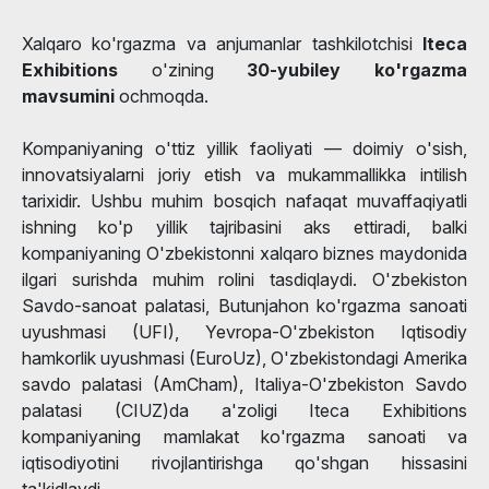
Xalqaro ko'rgazma va anjumanlar tashkilotchisi
Iteca
Exhibitions
o'zining
30-yubiley ko'rgazma
mavsumini
ochmoqda.
Kompaniyaning o'ttiz yillik faoliyati — doimiy o'sish,
innovatsiyalarni joriy etish va mukammallikka intilish
tarixidir. Ushbu muhim bosqich nafaqat muvaffaqiyatli
ishning ko'p yillik tajribasini aks ettiradi, balki
kompaniyaning O'zbekistonni xalqaro biznes maydonida
ilgari surishda muhim rolini tasdiqlaydi. O'zbekiston
Savdo-sanoat palatasi, Butunjahon ko'rgazma sanoati
uyushmasi (UFI), Yevropa-O'zbekiston Iqtisodiy
hamkorlik uyushmasi (EuroUz), O'zbekistondagi Amerika
savdo palatasi (AmCham), Italiya-O'zbekiston Savdo
palatasi (CIUZ)da a'zoligi Iteca Exhibitions
kompaniyaning mamlakat ko'rgazma sanoati va
iqtisodiyotini rivojlantirishga qo'shgan hissasini
ta'kidlaydi.