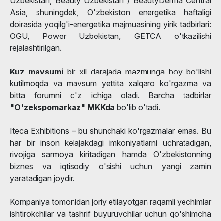
Uzbekistan, Beauty Uzbekistan / BeautyDerma Central
Asia, shuningdek, O'zbekiston energetika haftaligi
doirasida yoqilg'i-energetika majmuasining yirik tadbirlari:
OGU, Power Uzbekistan, GETCA o'tkazilishi
rejalashtirilgan.
Kuz mavsumi
bir xil darajada mazmunga boy bo'lishi
kutilmoqda va mavsum yettita xalqaro ko'rgazma va
bitta forumni o'z ichiga oladi. Barcha tadbirlar
"O'zekspomarkaz" MKKda
bo'lib o'tadi.
Iteca Exhibitions – bu shunchaki ko'rgazmalar emas. Bu
har bir inson kelajakdagi imkoniyatlarni uchratadigan,
rivojiga sarmoya kiritadigan hamda O'zbekistonning
biznes va iqtisodiy o'sishi uchun yangi zamin
yaratadigan joydir.
Kompaniya tomonidan joriy etilayotgan raqamli yechimlar
ishtirokchilar va tashrif buyuruvchilar uchun qo'shimcha