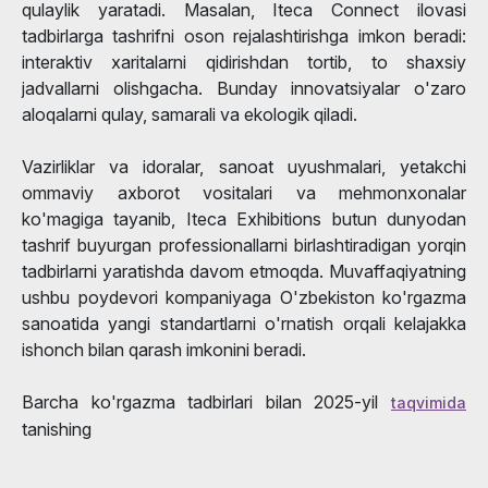
qulaylik yaratadi. Masalan, Iteca Connect ilovasi
tadbirlarga tashrifni oson rejalashtirishga imkon beradi:
interaktiv xaritalarni qidirishdan tortib, to shaxsiy
jadvallarni olishgacha. Bunday innovatsiyalar o'zaro
aloqalarni qulay, samarali va ekologik qiladi.
Vazirliklar va idoralar, sanoat uyushmalari, yetakchi
ommaviy axborot vositalari va mehmonxonalar
ko'magiga tayanib, Iteca Exhibitions butun dunyodan
tashrif buyurgan professionallarni birlashtiradigan yorqin
tadbirlarni yaratishda davom etmoqda. Muvaffaqiyatning
ushbu poydevori kompaniyaga O'zbekiston ko'rgazma
sanoatida yangi standartlarni o'rnatish orqali kelajakka
ishonch bilan qarash imkonini beradi.
Barcha ko'rgazma tadbirlari bilan 2025-yil
taqvimida
tanishing