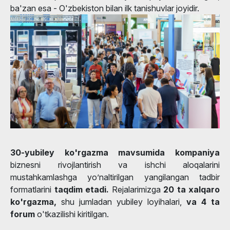
ba'zan esa - O'zbekiston bilan ilk tanishuvlar joyidir.
30-yubiley ko'rgazma mavsumida kompaniya
biznesni rivojlantirish va ishchi aloqalarini
mustahkamlashga yo’naltirilgan yangilangan tadbir
formatlarini
taqdim etadi.
Rejalarimizga
20 ta xalqaro
ko'rgazma,
shu jumladan yubiley loyihalari,
va 4 ta
forum
o'tkazilishi kiritilgan.