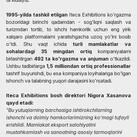
1995-yilda tashkil etilgan
Iteca Exhibitions ko'rgazma
bozoridagi birinchi qadamdan - sog'liqni saqlash va
turizmdan tortib, to ishchi hamkorlik uchun eng yirik
xalqaro platformalarni yaratishgacha uzoq yo'lni bosib
o'tdi. Shu vaqt ichida
turli mamlakatlar va
sohalardagi 35 mingdan ortiq
kompaniyalarni
birlashtirgan
492 ta ko'rgazma va anjuman
o'tkazildi.
Ushbu tadbirlarga
1,5 milliondan ortiq professionallar
tashrif buyurishdi, bu esa kompaniya loyihalariga bo'lgan
ishonch va talabning yuqori darajasini ko'rsatadi.
Iteca Exhibitions bosh direktori Nigora Xasanova
qayd etadi:
"Bu yutuqlarning barchasiga ishtirokchilarning
ishonchi va doimiy hamkorlarimizning ko'magi tufayli
erishildi. Mamlakat eksport salohiyatini
mustahkamlash va sanoatning asosiy tarmoqlarini