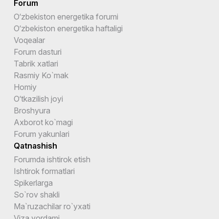
Forum
O‘zbekiston energetika forumi
O‘zbekiston energetika haftaligi
Voqealar
Forum dasturi
Tabrik xatlari
Rasmiy Ko`mak
Homiy
O‘tkazilish joyi
Broshyura
Axborot ko`magi
Forum yakunlari
Qatnashish
Forumda ishtirok etish
Ishtirok formatlari
Spikerlarga
So`rov shakli
Ma`ruzachilar ro`yxati
Viza yordami