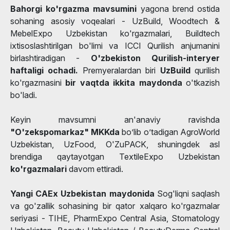
Bahorgi ko'rgazma mavsumini
yagona brend ostida
sohaning asosiy voqealari - UzBuild, Woodtech &
MebelExpo Uzbekistan ko'rgazmalari, Buildtech
ixtisoslashtirilgan bo'limi va ICCI Qurilish anjumanini
birlashtiradigan -
O'zbekiston Qurilish-interyer
haftaligi ochadi.
Premyeralardan biri
UzBuild
qurilish
ko'rgazmasini
bir vaqtda ikkita maydonda
o'tkazish
bo'ladi.
Keyin mavsumni an'anaviy ravishda
"O'zekspomarkaz" MKKda
bo’lib o’tadigan AgroWorld
Uzbekistan, UzFood, O'ZuPACK, shuningdek asl
brendiga qaytayotgan TextileExpo Uzbekistan
ko'rgazmalari
davom ettiradi.
Yangi CAEx Uzbekistan maydonida
Sog'liqni saqlash
va go'zallik sohasining bir qator xalqaro ko'rgazmalar
seriyasi - TIHE, PharmExpo Central Asia, Stomatology