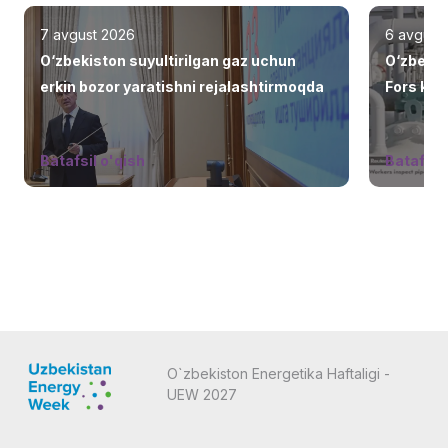
7 avgust 2026
6 avgust
O‘zbekiston suyultirilgan gaz uchun
O‘zbekis
erkin bozor yaratishni rejalashtirmoqda
Fors ko‘r
jalb eti
Batafsil o'qish
Batafsil 
O`zbekiston Energetika Haftaligi -
UEW 2027