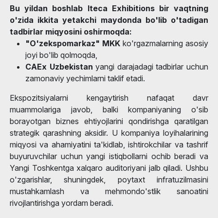
Bu yildan boshlab Iteca Exhibitions bir vaqtning
o'zida ikkita yetakchi maydonda bo'lib o'tadigan
tadbirlar miqyosini oshirmoqda:
"O'zekspomarkaz" MKK
ko'rgazmalarning asosiy
joyi bo'lib qolmoqda,
CAEx Uzbekistan
yangi darajadagi tadbirlar uchun
zamonaviy yechimlarni taklif etadi.
Ekspozitsiyalarni kengaytirish nafaqat davr
muammolariga javob, balki kompaniyaning o'sib
borayotgan biznes ehtiyojlarini qondirishga qaratilgan
strategik qarashning aksidir. U kompaniya loyihalarining
miqyosi va ahamiyatini ta'kidlab, ishtirokchilar va tashrif
buyuruvchilar uchun yangi istiqbollarni ochib beradi va
Yangi Toshkentga xalqaro auditoriyani jalb qiladi. Ushbu
o'zgarishlar, shuningdek, poytaxt infratuzilmasini
mustahkamlash va mehmondo'stlik sanoatini
rivojlantirishga yordam beradi.