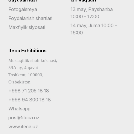
Fotogalereya
13 may, Payshanba
10:00 - 17:00
Foydalanish shartlari
14 may, Juma 10:00 -
Maxfiylik siyosati
16:00
Iteca Exhibitions
Mustaqillik shoh ko'chasi,
59A uy, 4 qavat
Toshkent, 100000,
O'zbekiston
+998 71 205 18 18
+998 94 800 18 18
Whatsapp
post@iteca.uz
www.iteca.uz