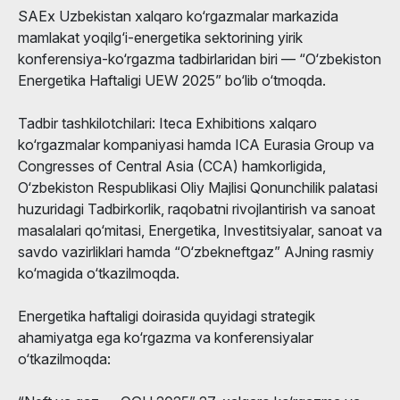
SAEx Uzbekistan xalqaro ko‘rgazmalar markazida
mamlakat yoqilg‘i-energetika sektorining yirik
konferensiya-ko‘rgazma tadbirlaridan biri — “O‘zbekiston
Energetika Haftaligi UEW 2025” bo‘lib o‘tmoqda.
Tadbir tashkilotchilari: Iteca Exhibitions xalqaro
ko‘rgazmalar kompaniyasi hamda ICA Eurasia Group va
Congresses of Central Asia (CCA) hamkorligida,
O‘zbekiston Respublikasi Oliy Majlisi Qonunchilik palatasi
huzuridagi Tadbirkorlik, raqobatni rivojlantirish va sanoat
masalalari qo‘mitasi, Energetika, Investitsiyalar, sanoat va
savdo vazirliklari hamda “O‘zbekneftgaz” AJning rasmiy
ko‘magida o‘tkazilmoqda.
Energetika haftaligi doirasida quyidagi strategik
ahamiyatga ega ko‘rgazma va konferensiyalar
o‘tkazilmoqda: