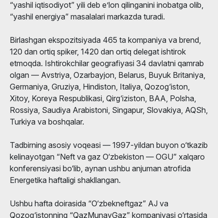
“yashil iqtisodiyot” yili deb e’lon qilinganini inobatga olib,
“yashil energiya” masalalari markazda turadi.
Birlashgan ekspozitsiyada 465 ta kompaniya va brend,
120 dan ortiq spiker, 1420 dan ortiq delegat ishtirok
etmoqda. Ishtirokchilar geografiyasi 34 davlatni qamrab
olgan — Avstriya, Ozarbayjon, Belarus, Buyuk Britaniya,
Germaniya, Gruziya, Hindiston, Italiya, Qozog‘iston,
Xitoy, Koreya Respublikasi, Qirg‘iziston, BAA, Polsha,
Rossiya, Saudiya Arabistoni, Singapur, Slovakiya, AQSh,
Turkiya va boshqalar.
Tadbirning asosiy voqeasi — 1997-yildan buyon o‘tkazib
kelinayotgan “Neft va gaz O‘zbekiston — OGU” xalqaro
konferensiyasi bo‘lib, aynan ushbu anjuman atrofida
Energetika haftaligi shakllangan.
Ushbu hafta doirasida “O‘zbekneftgaz” AJ va
Qozog‘istonning “QazMunayGaz” kompaniyasi o‘rtasida