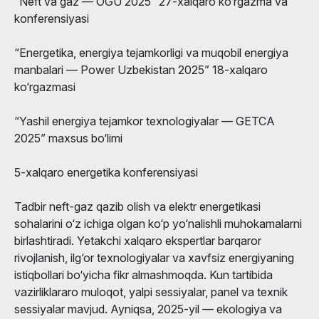
“Neft va gaz — OGU 2025” 27-xalqaro ko‘rgazma va
konferensiyasi
“Energetika, energiya tejamkorligi va muqobil energiya
manbalari — Power Uzbekistan 2025” 18-xalqaro
ko‘rgazmasi
“Yashil energiya tejamkor texnologiyalar — GETCA
2025” maxsus bo‘limi
5-xalqaro energetika konferensiyasi
Tadbir neft-gaz qazib olish va elektr energetikasi
sohalarini o‘z ichiga olgan ko‘p yo‘nalishli muhokamalarni
birlashtiradi. Yetakchi xalqaro ekspertlar barqaror
rivojlanish, ilg‘or texnologiyalar va xavfsiz energiyaning
istiqbollari bo‘yicha fikr almashmoqda. Kun tartibida
vazirliklararo muloqot, yalpi sessiyalar, panel va texnik
sessiyalar mavjud. Ayniqsa, 2025-yil — ekologiya va