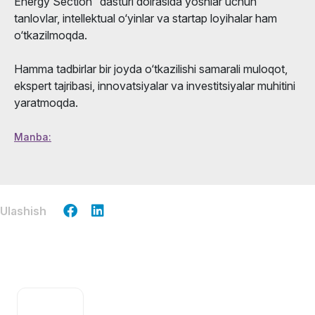
Energy Section” dasturi doirasida yoshlar uchun
tanlovlar, intellektual o‘yinlar va startap loyihalar ham
o‘tkazilmoqda.
Hamma tadbirlar bir joyda o‘tkazilishi samarali muloqot,
ekspert tajribasi, innovatsiyalar va investitsiyalar muhitini
yaratmoqda.
Manba:
Ulashish