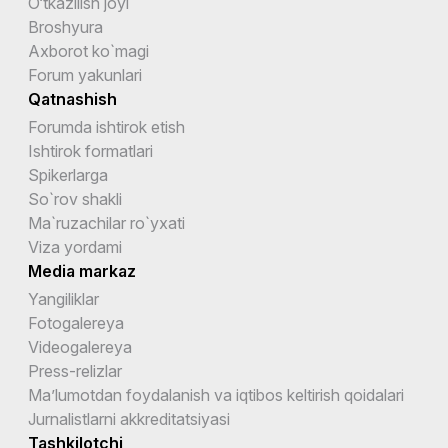
O‘tkazilish joyi
Broshyura
Axborot ko`magi
Forum yakunlari
Qatnashish
Forumda ishtirok etish
Ishtirok formatlari
Spikerlarga
So`rov shakli
Ma`ruzachilar ro`yxati
Viza yordami
Media markaz
Yangiliklar
Fotogalereya
Videogalereya
Press-relizlar
Ma’lumotdan foydalanish va iqtibos keltirish qoidalari
Jurnalistlarni akkreditatsiyasi
Tashkilotchi