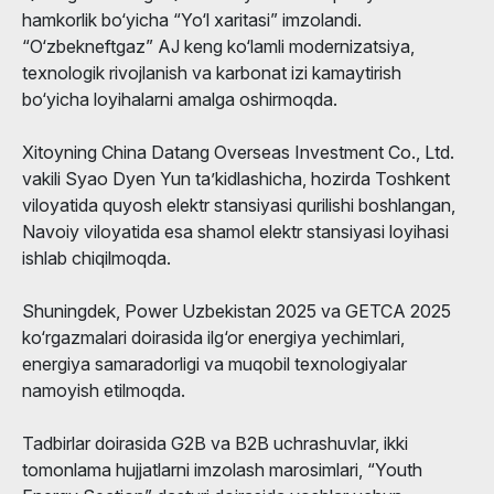
hamkorlik bo‘yicha “Yo‘l xaritasi” imzolandi.
“O‘zbekneftgaz” AJ keng ko‘lamli modernizatsiya,
texnologik rivojlanish va karbonat izi kamaytirish
bo‘yicha loyihalarni amalga oshirmoqda.
Xitoyning China Datang Overseas Investment Co., Ltd.
vakili Syao Dyen Yun ta’kidlashicha, hozirda Toshkent
viloyatida quyosh elektr stansiyasi qurilishi boshlangan,
Navoiy viloyatida esa shamol elektr stansiyasi loyihasi
ishlab chiqilmoqda.
Shuningdek, Power Uzbekistan 2025 va GETCA 2025
ko‘rgazmalari doirasida ilg‘or energiya yechimlari,
energiya samaradorligi va muqobil texnologiyalar
namoyish etilmoqda.
Tadbirlar doirasida G2B va B2B uchrashuvlar, ikki
tomonlama hujjatlarni imzolash marosimlari, “Youth