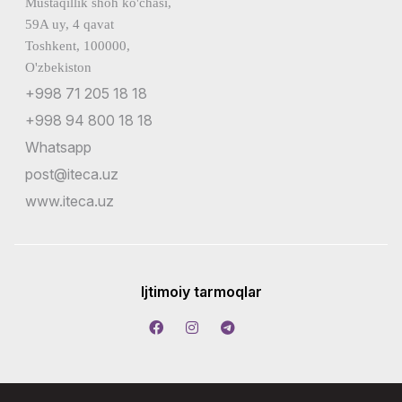
Mustaqillik shoh ko'chasi,
59A uy, 4 qavat
Toshkent, 100000,
O'zbekiston
+998 71 205 18 18
+998 94 800 18 18
Whatsapp
post@iteca.uz
www.iteca.uz
Ijtimoiy tarmoqlar