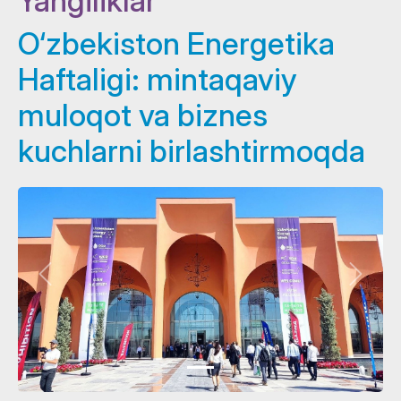
Yangiliklar
O‘zbekiston Energetika
Haftaligi: mintaqaviy
muloqot va biznes
kuchlarni birlashtirmoqda