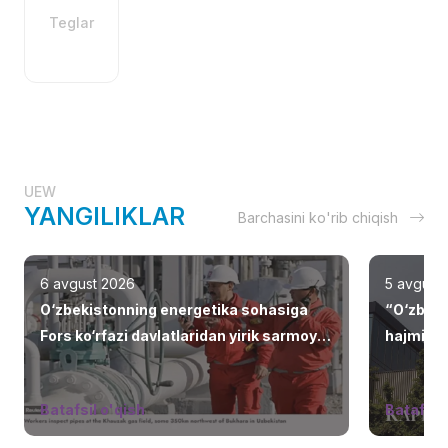
Teglar
UEW
YANGILIKLAR
Barchasini ko'rib chiqish
6 avgust 2026
5 avgust
O‘zbekistonning energetika sohasiga
“O‘zbekn
Fors ko‘rfazi davlatlaridan yirik sarmoya
hajminin
jalb etilmoqda
choralari
Batafsil o'qish
Batafsil 