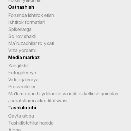
Qatnashish
Forumda ishtirok etish
Ishtirok formatlari
Spikerlarga
So`rov shakli
Ma`ruzachilar ro`yxati
Viza yordami
Media markaz
Yangiliklar
Fotogalereya
Videogalereya
Press-relizlar
Ma’lumotdan foydalanish va iqtibos keltirish qoidalari
Jurnalistlarni akkreditatsiyasi
Tashkilotchi
Qayta aloqa
Tashkilotchilar haqida
Aloqa