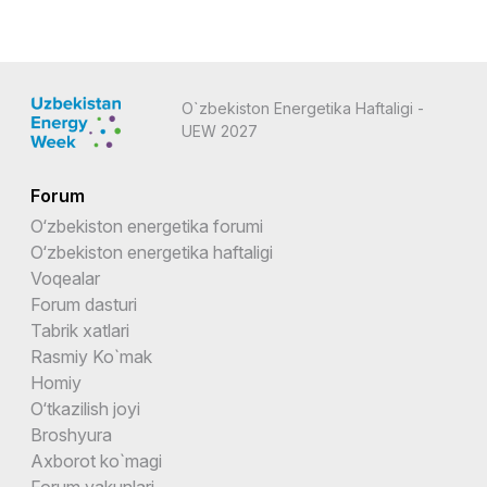
O`zbekiston Energetika Haftaligi -
UEW 2027
Forum
O‘zbekiston energetika forumi
O‘zbekiston energetika haftaligi
Voqealar
Forum dasturi
Tabrik xatlari
Rasmiy Ko`mak
Homiy
O‘tkazilish joyi
Broshyura
Axborot ko`magi
Forum yakunlari