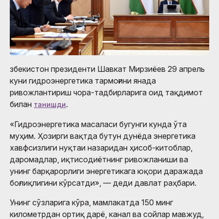
збекистон президенти Шавкат Мирзиёев 29 апрель
куни гидроэнергетика тармоғини янада
ривожлантириш чора-тадбирларига оид тақдимот
билан
.
танишди
«Гидроэнергетика масаласи бугунги кунда ўта
муҳим. Ҳозирги вақтда бутун дунёда энергетика
хавфсизлиги нуқтаи назаридан ҳисоб-китоблар,
даромадлар, иқтисодиётнинг ривожланиши ва
унинг барқарорлиги энергетикага юқори даражада
боғлиқлигини кўрсатди», — деди давлат раҳбари.
Унинг сўзларига кўра, мамлакатда 150 минг
километрдан ортиқ дарё, канал ва сойлар мавжуд,