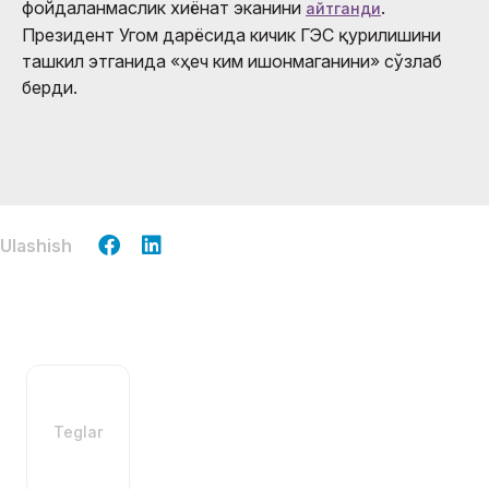
фойдаланмаслик хиёнат эканини
.
айтганди
Президент Угом дарёсида кичик ГЭС қурилишини
ташкил этганида «ҳеч ким ишонмаганини» сўзлаб
берди.
Ulashish
Teglar