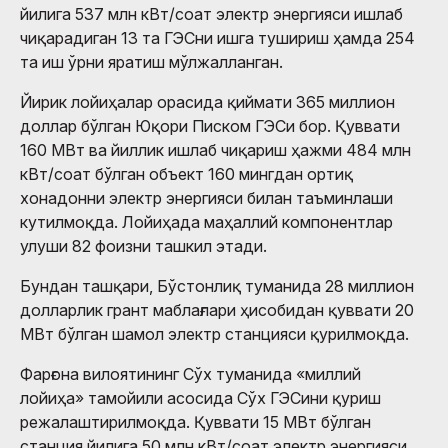
йилига 537 млн кВт/соат электр энергияси ишлаб
чиқарадиган 13 та ГЭСни ишга тушириш ҳамда 254
та иш ўрни яратиш мўлжалланган.
Йирик лойиҳалар орасида қиймати 365 миллион
доллар бўлган Юқори Писком ГЭСи бор. Қуввати
160 МВт ва йиллик ишлаб чиқариш ҳажми 484 млн
кВт/соат бўлган объект 160 мингдан ортиқ
хонадонни электр энергияси билан таъминлаши
кутилмоқда. Лойиҳада маҳаллий компонентлар
улуши 82 фоизни ташкил этади.
Бундан ташқари, Бўстонлиқ туманида 28 миллион
долларлик грант маблағлари ҳисобидан қуввати 20
МВт бўлган шамол электр станцияси қурилмоқда.
Фарғона вилоятининг Сўх туманида «миллий
лойиҳа» тамойили асосида Сўх ГЭСини қуриш
режалаштирилмоқда. Қуввати 15 МВт бўлган
станция йилига 50 млн кВт/соат электр энергияси