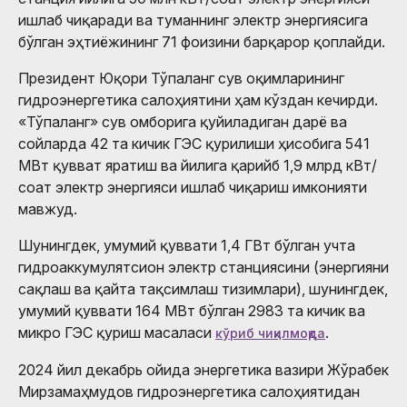
ишлаб чиқаради ва туманнинг электр энергиясига
бўлган эҳтиёжининг 71 фоизини барқарор қоплайди.
Президент Юқори Тўпаланг сув оқимларининг
гидроэнергетика салоҳиятини ҳам кўздан кечирди.
«Тўпаланг» сув омборига қуйиладиган дарё ва
сойларда 42 та кичик ГЭС қурилиши ҳисобига 541
МВт қувват яратиш ва йилига қарийб 1,9 млрд кВт/
соат электр энергияси ишлаб чиқариш имконияти
мавжуд.
Шунингдек, умумий қуввати 1,4 ГВт бўлган учта
гидроаккумулятсион электр станциясини (энергияни
сақлаш ва қайта тақсимлаш тизимлари), шунингдек,
умумий қуввати 164 МВт бўлган 2983 та кичик ва
микро ГЭС қуриш масаласи
.
кўриб чиқилмоқда
2024 йил декабрь ойида энергетика вазири Жўрабек
Мирзамаҳмудов гидроэнергетика салоҳиятидан