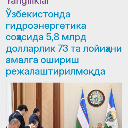
Yangiliklar
Ўзбекистонда
гидроэнергетика
соҳасида 5,8 млрд
долларлик 73 та лойиҳани
амалга ошириш
режалаштирилмоқда