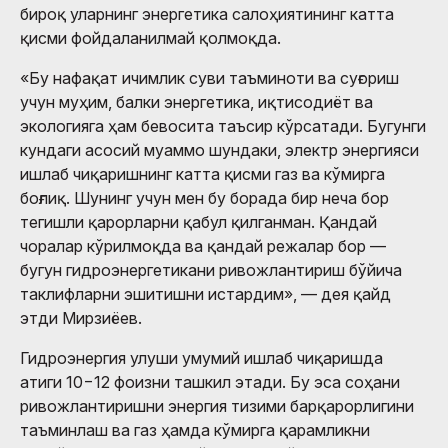
бироқ уларнинг энергетика салоҳиятининг катта
қисми фойдаланилмай қолмоқда.
«Бу нафақат ичимлик суви таъминоти ва суғориш
учун муҳим, балки энергетика, иқтисодиёт ва
экологияга ҳам бевосита таъсир кўрсатади. Бугунги
кундаги асосий муаммо шундаки, электр энергияси
ишлаб чиқаришнинг катта қисми газ ва кўмирга
боғлиқ. Шунинг учун мен бу борада бир неча бор
тегишли қарорларни қабул қилганман. Қандай
чоралар кўрилмоқда ва қандай режалар бор —
бугун гидроэнергетикани ривожлантириш бўйича
таклифларни эшитишни истардим», — дея қайд
этди Мирзиёев.
Гидроэнергия улуши умумий ишлаб чиқаришда
атиги 10−12 фоизни ташкил этади. Бу эса соҳани
ривожлантиришни энергия тизими барқарорлигини
таъминлаш ва газ ҳамда кўмирга қарамликни