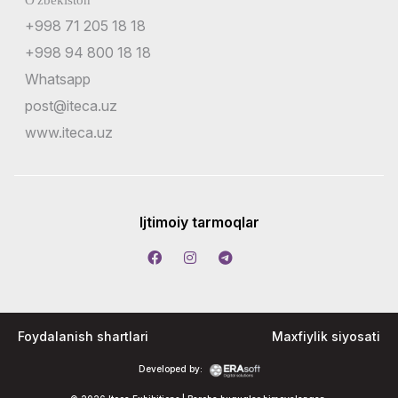
+998 71 205 18 18
+998 94 800 18 18
Whatsapp
post@iteca.uz
www.iteca.uz
Ijtimoiy tarmoqlar
Foydalanish shartlari
Maxfiylik siyosati
Developed by: