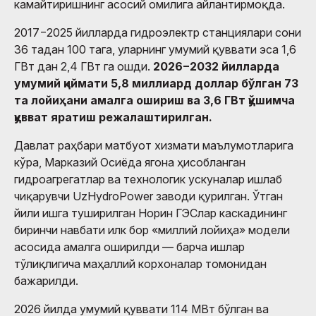
камайтиришнинг асосий омилига айлантирмоқда.
2017−2025 йилларда гидроэлектр станциялари сони
36 тадан 100 тага, уларнинг умумий қуввати эса 1,6
ГВт дан 2,4 ГВт га ошди.
2026−2032 йилларда
умумий қиймати 5,8 миллиард доллар бўлган 73
та лойиҳани амалга ошириш ва 3,6 ГВт қўшимча
қувват яратиш режалаштирилган.
Давлат раҳбари матбуот хизмати маълумотларига
кўра, Марказий Осиёда ягона ҳисобланган
гидроагрегатлар ва технологик ускуналар ишлаб
чиқарувчи UzHydroPower заводи қурилган. Ўтган
йили ишга туширилган Норин ГЭСлар каскадининг
биринчи навбати илк бор «миллий лойиҳа» модели
асосида амалга оширилди — барча ишлар
тўлиқлигича маҳаллий корхоналар томонидан
бажарилди.
2026 йилда умумий қуввати 114 МВт бўлган ва