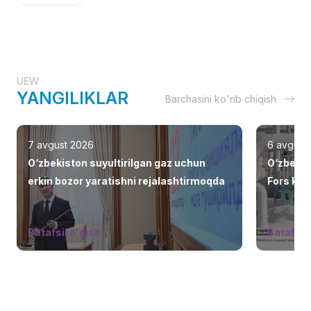
UEW
YANGILIKLAR
Barchasini ko'rib chiqish
7 avgust 2026
6 avgust
O‘zbekiston suyultirilgan gaz uchun
O‘zbekis
erkin bozor yaratishni rejalashtirmoqda
Fors ko‘r
jalb eti
Batafsil o'qish
Batafsil 