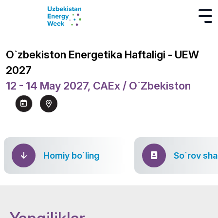
O`zbekiston Energetika Haftaligi - UEW
2027
12 - 14 May 2027, CAEx / O`zbekiston
Homiy bo`ling
So`rov sha