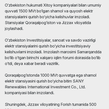
O‘zbekiston hukumati Xitoy kompaniyalari bilan umumiy
quvvati 1500 MVt bo‘lgan shamol va quyosh elektr
stansiyalarini qurish bo‘yicha kelishuvlar imzoladi.
Stansiyalar Qoraqalpog‘iston va Jizzax viloyatida
joylashadi.
O‘zbekiston Investitsiyalar, sanoat va savdo vazirligi
elektr stansiyalarini qurish bo‘yicha investitsiyaviy
kelishuvlarni imzoladi. Imzolash marosimi Samarqandda
bo‘lib o‘tgan birinchi xalqaro iqlim forumi doirasida bo‘lib
o‘tdi, deya xabar beradi vazirlik.
Qoraqalpog‘istonda 1000 MVt quvvatga ega shamol
elektr stansiyasini qurish bo‘yicha bitim SANY
Renewables International Investment Co., Ltd.
kompaniyasi bilan imzolandi.
Shuningdek, Jizzax viloyatining Forish tumanida 500