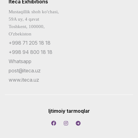
Iteca Exhibitions
Mustaqillik shoh ko'chasi,
59A uy, 4 qavat
Toshkent, 100000,
O'zbekiston
+998 71 205 18 18
+998 94 800 18 18
Whatsapp
post@iteca.uz
www.iteca.uz
Ijtimoiy tarmoqlar