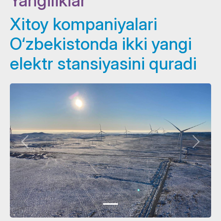
Yangiliklar
Xitoy kompaniyalari
O‘zbekistonda ikki yangi
elektr stansiyasini quradi