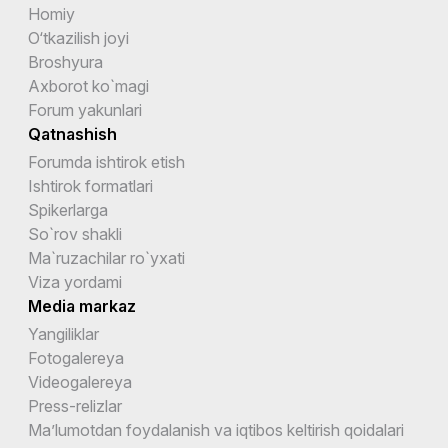
Homiy
O‘tkazilish joyi
Broshyura
Axborot ko`magi
Forum yakunlari
Qatnashish
Forumda ishtirok etish
Ishtirok formatlari
Spikerlarga
So`rov shakli
Ma`ruzachilar ro`yxati
Viza yordami
Media markaz
Yangiliklar
Fotogalereya
Videogalereya
Press-relizlar
Ma’lumotdan foydalanish va iqtibos keltirish qoidalari