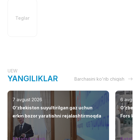
Teglar
UEW
YANGILIKLAR
Barchasini ko'rib chiqish
7 avgust 2026
6 avgust
O‘zbekiston suyultirilgan gaz uchun
O‘zbekis
erkin bozor yaratishni rejalashtirmoqda
Fors ko‘r
jalb eti
Batafsil o'qish
Batafsil 