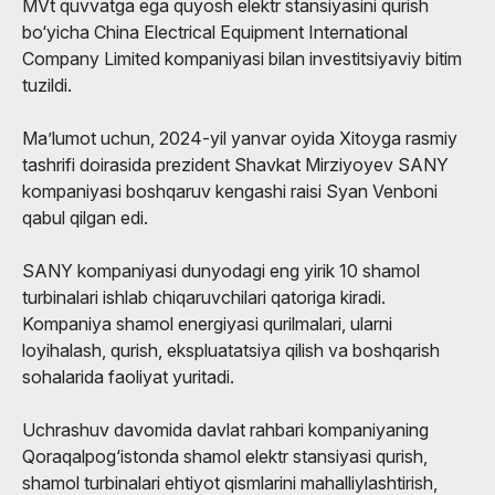
MVt quvvatga ega quyosh elektr stansiyasini qurish
bo‘yicha China Electrical Equipment International
Company Limited kompaniyasi bilan investitsiyaviy bitim
tuzildi.
Ma’lumot uchun, 2024-yil yanvar oyida Xitoyga rasmiy
tashrifi doirasida prezident Shavkat Mirziyoyev SANY
kompaniyasi boshqaruv kengashi raisi Syan Venboni
qabul qilgan edi.
SANY kompaniyasi dunyodagi eng yirik 10 shamol
turbinalari ishlab chiqaruvchilari qatoriga kiradi.
Kompaniya shamol energiyasi qurilmalari, ularni
loyihalash, qurish, ekspluatatsiya qilish va boshqarish
sohalarida faoliyat yuritadi.
Uchrashuv davomida davlat rahbari kompaniyaning
Qoraqalpog‘istonda shamol elektr stansiyasi qurish,
shamol turbinalari ehtiyot qismlarini mahalliylashtirish,