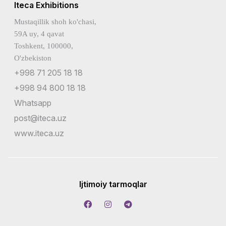
Iteca Exhibitions
Mustaqillik shoh ko'chasi,
59A uy, 4 qavat
Toshkent, 100000,
O'zbekiston
+998 71 205 18 18
+998 94 800 18 18
Whatsapp
post@iteca.uz
www.iteca.uz
Ijtimoiy tarmoqlar