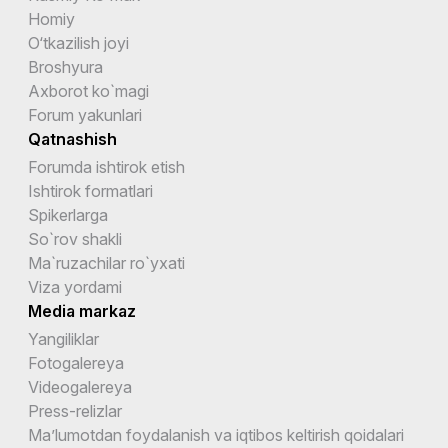
Homiy
O‘tkazilish joyi
Broshyura
Axborot ko`magi
Forum yakunlari
Qatnashish
Forumda ishtirok etish
Ishtirok formatlari
Spikerlarga
So`rov shakli
Ma`ruzachilar ro`yxati
Viza yordami
Media markaz
Yangiliklar
Fotogalereya
Videogalereya
Press-relizlar
Ma’lumotdan foydalanish va iqtibos keltirish qoidalari