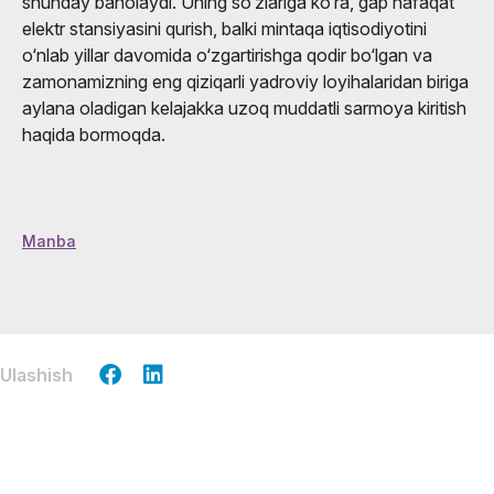
shunday baholaydi. Uning so‘zlariga ko‘ra, gap nafaqat
elektr stansiyasini qurish, balki mintaqa iqtisodiyotini
o‘nlab yillar davomida o‘zgartirishga qodir bo‘lgan va
zamonamizning eng qiziqarli yadroviy loyihalaridan biriga
aylana oladigan kelajakka uzoq muddatli sarmoya kiritish
haqida bormoqda.
Manba
Ulashish