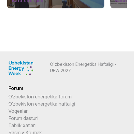
Batafsil o'qish
Batafsil 
O`zbekiston Energetika Haftaligi -
UEW 2027
Forum
O‘zbekiston energetika forumi
O‘zbekiston energetika haftaligi
Voqealar
Forum dasturi
Tabrik xatlari
Rasmiy Ko`mak