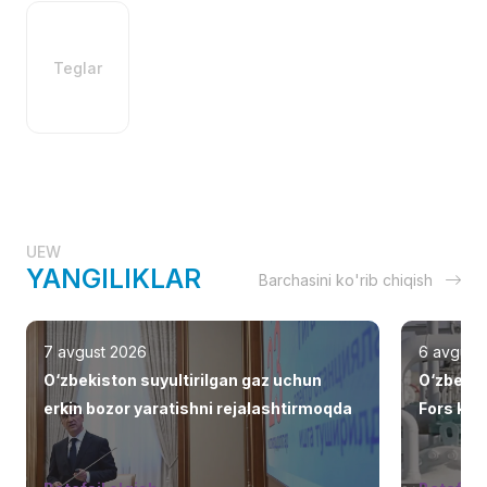
Teglar
UEW
YANGILIKLAR
Barchasini ko'rib chiqish
7 avgust 2026
6 avgust
O‘zbekiston suyultirilgan gaz uchun
O‘zbekis
erkin bozor yaratishni rejalashtirmoqda
Fors ko‘r
jalb eti