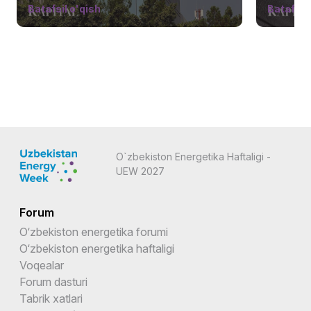
Batafsil o'qish
Batafsil 
O`zbekiston Energetika Haftaligi -
UEW 2027
Forum
O‘zbekiston energetika forumi
O‘zbekiston energetika haftaligi
Voqealar
Forum dasturi
Tabrik xatlari