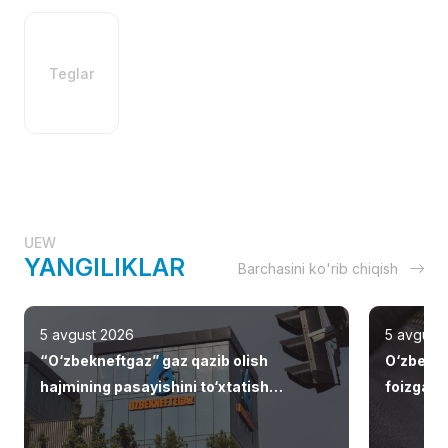
Teglar
UEW
YANGILIKLAR
Barchasini ko'rib chiqish
5 avgust 2026
5 avgust
“O‘zbekneftgaz” gaz qazib olish
O‘zbekis
hajmining pasayishini to‘xtatish
foizga o
choralarini ishlab chiqadi