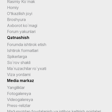
Rasmiy Ko`mak
Homiy
O‘tkazilish joyi
Broshyura
Axborot ko`magi
Forum yakunlari
Qatnashish
Forumda ishtirok etish
Ishtirok formatlari
Spikerlarga
So`rov shakli
Ma`ruzachilar ro`yxati
Viza yordami
Media markaz
Yangiliklar
Fotogalereya
Videogalereya
Press-relizlar
Ma’lumotdan foydalanish va iqtibos keltirish qoidalari