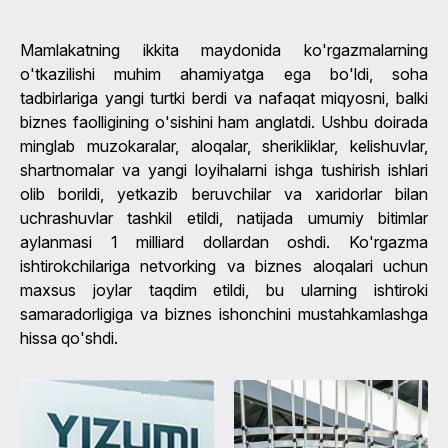
Mamlakatning ikkita maydonida ko'rgazmalarning
o'tkazilishi muhim ahamiyatga ega bo'ldi, soha
tadbirlariga yangi turtki berdi va nafaqat miqyosni, balki
biznes faolligining o'sishini ham anglatdi. Ushbu doirada
minglab muzokaralar, aloqalar, sherikliklar, kelishuvlar,
shartnomalar va yangi loyihalarni ishga tushirish ishlari
olib borildi, yetkazib beruvchilar va xaridorlar bilan
uchrashuvlar tashkil etildi, natijada umumiy bitimlar
aylanmasi 1 milliard dollardan oshdi. Ko'rgazma
ishtirokchilariga netvorking va biznes aloqalari uchun
maxsus joylar taqdim etildi, bu ularning ishtiroki
samaradorligiga va biznes ishonchini mustahkamlashga
hissa qo'shdi.