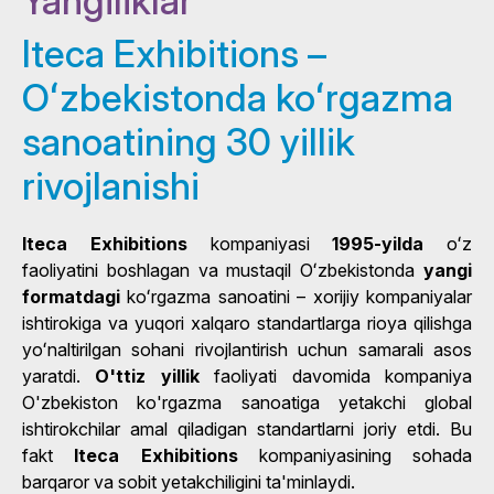
Yangiliklar
Iteca Exhibitions –
Oʻzbekistonda koʻrgazma
sanoatining 30 yillik
rivojlanishi
Iteca Exhibitions
kompaniyasi
1995-yilda
oʻz
faoliyatini boshlagan va mustaqil Oʻzbekistonda
yangi
formatdagi
koʻrgazma sanoatini – xorijiy kompaniyalar
ishtirokiga va yuqori xalqaro standartlarga rioya qilishga
yoʻnaltirilgan sohani rivojlantirish uchun samarali asos
yaratdi.
O'ttiz yillik
faoliyati davomida kompaniya
O'zbekiston ko'rgazma sanoatiga yetakchi global
ishtirokchilar amal qiladigan standartlarni joriy etdi. Bu
fakt
Iteca Exhibitions
kompaniyasining sohada
barqaror va sobit yetakchiligini ta'minlaydi.