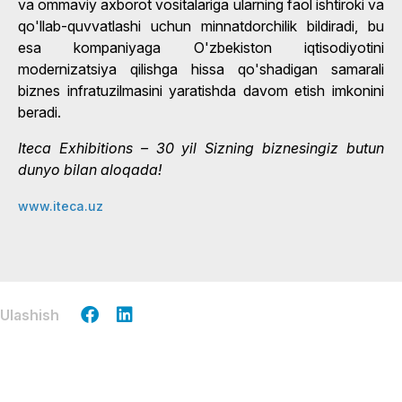
va ommaviy axborot vositalariga ularning faol ishtiroki va
qo'llab-quvvatlashi uchun minnatdorchilik bildiradi, bu
esa kompaniyaga O'zbekiston iqtisodiyotini
modernizatsiya qilishga hissa qo'shadigan samarali
biznes infratuzilmasini yaratishda davom etish imkonini
beradi.
Iteca Exhibitions – 30 yil Sizning biznesingiz butun
dunyo bilan aloqada!
www.iteca.uz
Ulashish