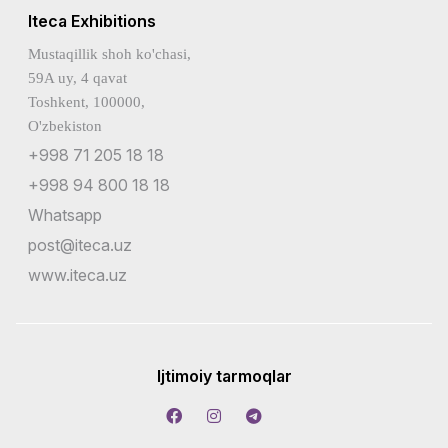
Iteca Exhibitions
Mustaqillik shoh ko'chasi,
59A uy, 4 qavat
Toshkent, 100000,
O'zbekiston
+998 71 205 18 18
+998 94 800 18 18
Whatsapp
post@iteca.uz
www.iteca.uz
Ijtimoiy tarmoqlar