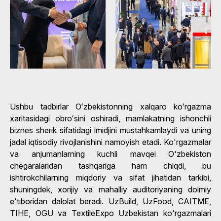
Ushbu tadbirlar Oʻzbekistonning xalqaro koʻrgazma
xaritasidagi obroʻsini oshiradi, mamlakatning ishonchli
biznes sherik sifatidagi imidjini mustahkamlaydi va uning
jadal iqtisodiy rivojlanishini namoyish etadi. Ko'rgazmalar
va anjumanlarning kuchli mavqei O'zbekiston
chegaralaridan tashqariga ham chiqdi, bu
ishtirokchilarning miqdoriy va sifat jihatidan tarkibi,
shuningdek, xorijiy va mahalliy auditoriyaning doimiy
e'tiboridan dalolat beradi. UzBuild, UzFood, CAITME,
TIHE, OGU va TextileExpo Uzbekistan ko'rgazmalari