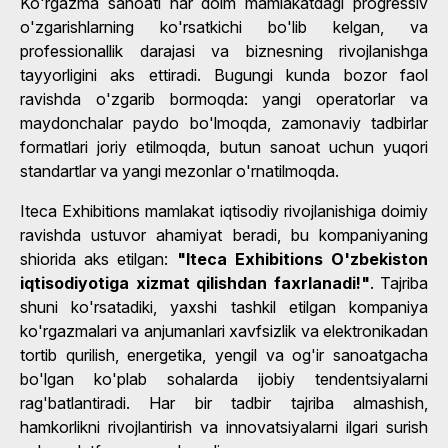
Ko'rgazma sanoati har doim mamlakatdagi progressiv
o'zgarishlarning ko'rsatkichi bo'lib kelgan, va
professionallik darajasi va biznesning rivojlanishga
tayyorligini aks ettiradi. Bugungi kunda bozor faol
ravishda o'zgarib bormoqda: yangi operatorlar va
maydonchalar paydo bo'lmoqda, zamonaviy tadbirlar
formatlari joriy etilmoqda, butun sanoat uchun yuqori
standartlar va yangi mezonlar o'rnatilmoqda.
Iteca Exhibitions mamlakat iqtisodiy rivojlanishiga doimiy
ravishda ustuvor ahamiyat beradi, bu kompaniyaning
shiorida aks etilgan:
"Iteca Exhibitions O'zbekiston
iqtisodiyotiga xizmat qilishdan faxrlanadi!"
. Tajriba
shuni ko'rsatadiki, yaxshi tashkil etilgan kompaniya
ko'rgazmalari va anjumanlari xavfsizlik va elektronikadan
tortib qurilish, energetika, yengil va og'ir sanoatgacha
bo'lgan ko'plab sohalarda ijobiy tendentsiyalarni
rag'batlantiradi. Har bir tadbir tajriba almashish,
hamkorlikni rivojlantirish va innovatsiyalarni ilgari surish