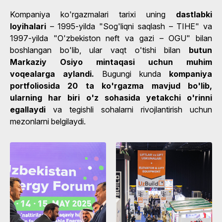
Kompaniya ko'rgazmalari tarixi uning
dastlabki
loyihalari
– 1995-yilda "Sog'liqni saqlash – TIHE" va
1997-yilda "O'zbekiston neft va gazi – OGU" bilan
boshlangan bo'lib, ular vaqt o'tishi bilan
butun
Markaziy Osiyo mintaqasi uchun muhim
voqealarga aylandi.
Bugungi kunda
kompaniya
portfoliosida 20 ta ko'rgazma mavjud bo'lib,
ularning har biri o'z sohasida yetakchi o'rinni
egallaydi
va tegishli sohalarni rivojlantirish uchun
mezonlarni belgilaydi.