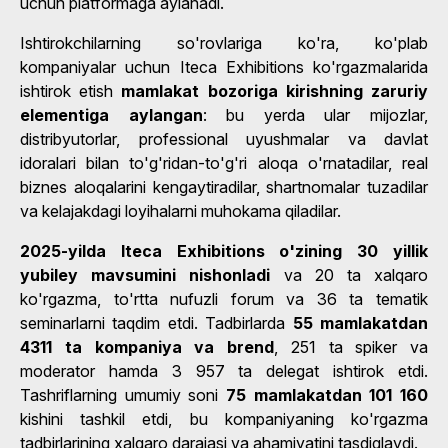
uchun platformaga aylanadi.
Ishtirokchilarning so'rovlariga ko'ra, ko'plab
kompaniyalar uchun Iteca Exhibitions ko'rgazmalarida
ishtirok etish
mamlakat bozoriga kirishning zaruriy
elementiga aylangan
: bu yerda ular mijozlar,
distribyutorlar, professional uyushmalar va davlat
idoralari bilan to'g'ridan-to'g'ri aloqa o'rnatadilar, real
biznes aloqalarini kengaytiradilar, shartnomalar tuzadilar
va kelajakdagi loyihalarni muhokama qiladilar.
2025-yilda Iteca Exhibitions o'zining 30 yillik
yubiley mavsumini nishonladi
va 20 ta xalqaro
ko'rgazma, to'rtta nufuzli forum va 36 ta tematik
seminarlarni taqdim etdi. Tadbirlarda
55 mamlakatdan
4311 ta kompaniya va brend
, 251 ta spiker va
moderator hamda 3 957 ta delegat ishtirok etdi.
Tashriflarning umumiy soni
75 mamlakatdan 101 160
kishini tashkil etdi, bu kompaniyaning ko'rgazma
tadbirlarining xalqaro darajasi va ahamiyatini tasdiqlaydi.