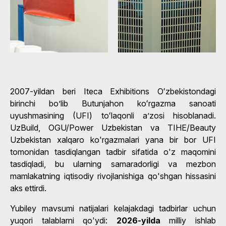
2007-yildan beri Iteca Exhibitions Oʻzbekistondagi
birinchi bo’lib Butunjahon koʻrgazma sanoati
uyushmasining (UFI) toʻlaqonli aʼzosi hisoblanadi.
UzBuild, OGU/Power Uzbekistan va TIHE/Beauty
Uzbekistan xalqaro ko'rgazmalari yana bir bor UFI
tomonidan tasdiqlangan tadbir sifatida o'z maqomini
tasdiqladi, bu ularning samaradorligi va mezbon
mamlakatning iqtisodiy rivojlanishiga qo'shgan hissasini
aks ettirdi.
Yubiley mavsumi natijalari kelajakdagi tadbirlar uchun
yuqori talablarni qo'ydi:
2026-yilda
milliy ishlab