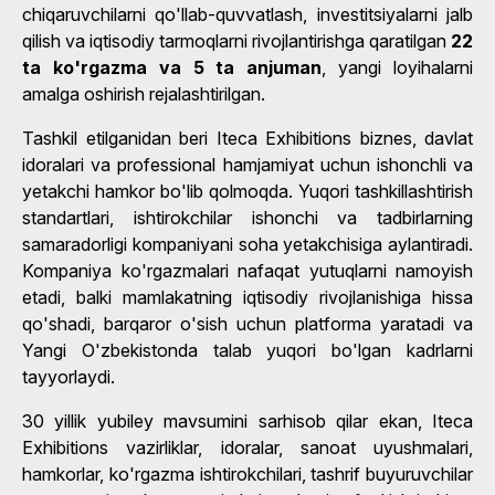
chiqaruvchilarni qo'llab-quvvatlash, investitsiyalarni jalb
qilish va iqtisodiy tarmoqlarni rivojlantirishga qaratilgan
22
ta ko'rgazma va 5 ta anjuman
, yangi loyihalarni
amalga oshirish rejalashtirilgan.
Tashkil etilganidan beri Iteca Exhibitions biznes, davlat
idoralari va professional hamjamiyat uchun ishonchli va
yetakchi hamkor bo'lib qolmoqda. Yuqori tashkillashtirish
standartlari, ishtirokchilar ishonchi va tadbirlarning
samaradorligi kompaniyani soha yetakchisiga aylantiradi.
Kompaniya ko'rgazmalari nafaqat yutuqlarni namoyish
etadi, balki mamlakatning iqtisodiy rivojlanishiga hissa
qo'shadi, barqaror o'sish uchun platforma yaratadi va
Yangi O'zbekistonda talab yuqori bo'lgan kadrlarni
tayyorlaydi.
30 yillik yubiley mavsumini sarhisob qilar ekan, Iteca
Exhibitions vazirliklar, idoralar, sanoat uyushmalari,
hamkorlar, ko'rgazma ishtirokchilari, tashrif buyuruvchilar