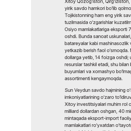
Xitoy Qozog‘iston, Qirg‘iziston
yirik savdo hamkori bo‘lib qolmo
Tojikistonning ham eng yirik s
tuzilmasida o‘zgarishlar kuzati
Osiyo mamlakatlariga eksporti 71,2
oshdi. Bunda sanoat uskunalari, m
batareyalar kabi mashinasozlik 
yetkazib berish faol o‘smoqda. 
dollarga yetib, 14 foizga oshdi;
resurslar tashkil etadi, shu bilan
buyumlari va xomashyo bo‘lmagan
assortimenti kengaymoqda.
Sun Veydun savdo hajmining o‘si
imkoniyatlarining o‘zaro to‘ldiruv
Xitoy investitsiyalari muhim ro
milliard dollardan oshgan, 40 mi
mintaqada eksport-import faoli
mamlakatlari ro‘yxatdan o‘tayot