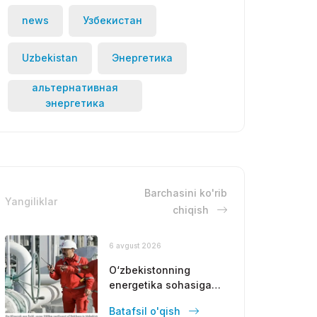
news
Узбекистан
Uzbekistan
Энергетика
альтернативная
энергетика
Barchasini ko'rib
Yangiliklar
chiqish
6 avgust 2026
O‘zbekistonning
energetika sohasiga
Fors ko‘rfazi
Batafsil o'qish
davlatlaridan yirik