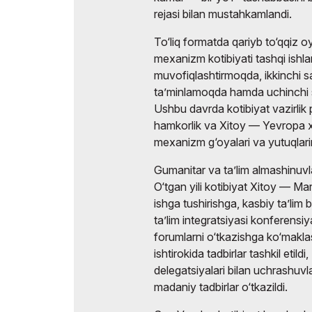
rejasi bilan mustahkamlandi.
To‘liq formatda qariyb to‘qqiz 
mexanizm kotibiyati tashqi ishlar v
muvofiqlashtirmoqda, ikkinchi sa
ta’minlamoqda hamda uchinchi
Ushbu davrda kotibiyat vazirlik pl
hamkorlik va Xitoy — Yevropa xa
mexanizm g‘oyalari va yutuqlarini
Gumanitar va ta’lim almashinuvla
O‘tgan yili kotibiyat Xitoy — Ma
ishga tushirishga, kasbiy ta’lim 
ta’lim integratsiyasi konferensi
forumlarni o‘tkazishga ko‘makla
ishtirokida tadbirlar tashkil etil
delegatsiyalari bilan uchrashuvl
madaniy tadbirlar o‘tkazildi.