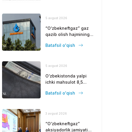
sarmoya jalb
etilmoqda
5 avgust 2026
“O‘zbekneftgaz” gaz
qazib olish hajmining
pasayishini to‘xtatish
Batafsil o'qish
choralarini ishlab
chiqadi
5 avgust 2026
O‘zbekistonda yalpi
ichki mahsulot 8,5
foizga oshdi
Batafsil o'qish
3 avgust 2026
“O‘zbekneftgaz”
aksiyadorlik jamiyati