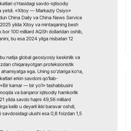
tlari o‘rtasidagi savdo-iqtisodiy
ga yetdi. «Xitoy — Markaziy Osiyo»
dun China Daily va China News Service
 2025 yilda Xitoy va mintaqaning besh
lk bor 100 milliard AQSh dollaridan oshib,
tganini, bu esa 2024 yilga nisbatan 12
u natija global geosiyosiy keskinlik va
 izdan chiqarayotgan proteksionistik
y ahamiyatga ega. Uning so‘zlariga ko‘ra,
tlari erkin savdoni qo‘llab-
ir kamar — bir yo‘l» tashabbusini
rmoqda va barqaror iqtisodiy hamkorlik
21 yilda savdo hajmi 49,56 milliard
irga kelib u deyarli ikki baravar oshdi,
 savdosidagi ulushi esa 0,8 foizdan 1,5