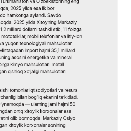
, Turkmaniston va O‘zbekistonning eng
qda, 2025 yilda esa ilk bor
avdo hamkoriga aylandi. Savdo
lmoqda: 2025 yilda Xitoyning Markaziy
 milliard dollarni tashkil etib, 11 foizga
ototsikllar, mobil telefonlar va litiy-ion
va yuqori texnologiyali mahsulotlar
Mintaqadan import hajmi 35,1 milliard
 uning asosini energetika va mineral
 birga kimyo mahsulotlari, metall
 qishloq xo‘jaligi mahsulotlari
shi tomonlar iqtisodiyotlari va resurs
chanligi bilan bog‘liq ekanini ta’kidladi.
l o‘ynamoqda — ularning jami hajmi 50
ngdan ortiq xitoylik korxonalar esa
yatini olib bormoqda. Markaziy Osiyo
gan xitoylik korxonalar sonining