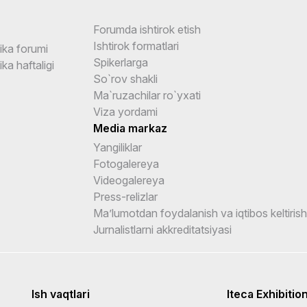
Forumda ishtirok etish
Ishtirok formatlari
ika forumi
Spikerlarga
ka haftaligi
So`rov shakli
Ma`ruzachilar ro`yxati
Viza yordami
Media markaz
Yangiliklar
Fotogalereya
Videogalereya
Press-relizlar
Ma’lumotdan foydalanish va iqtibos keltirish
Jurnalistlarni akkreditatsiyasi
Ish vaqtlari
Iteca Exhibitio