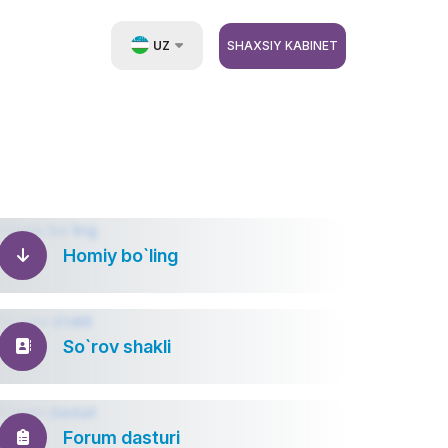
UZ
SHAXSIY KABINET
EN
RU
ZH
Homiy bo`ling
So`rov shakli
Forum dasturi