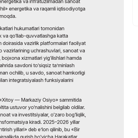
g energetika va infratuzilmadan sanoat
shil» energetika va raqamli iqtisodiyotga
tmoqda.
atlari hukumatlari tomonidan
ik va qo‘llab-quvvatlashga katta
oirasida vazirlik platformalari faoliyat
 vazirlarining uchrashuvlari, sanoat va
, bojxona xizmatlari yig‘ilishlari hamda
hahrida savdoni to‘siqsiz ta’minlash
an ochilib, u savdo, sanoat hamkorligi
ilan integratsiyalash funksiyalarini
hi «Xitoy — Markaziy Osiyo» sammitida
tita ustuvor yo‘nalishini belgilab oldilar.
oat va investitsiyalar, o‘zaro bog‘liqlik,
ansformatsiya kiradi. 2025–2026 yillar
tirish yillari» deb e’lon qilinib, bu «Bir
irgalikda qurish bo‘yicha Harakatlar