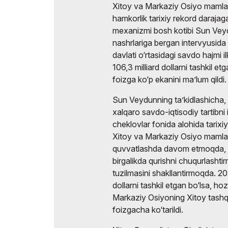
Xitoy va Markaziy Osiyo mamlaka
hamkorlik tarixiy rekord daraja
mexanizmi bosh kotibi Sun Vey
nashrlariga bergan intervyusida
davlati o‘rtasidagi savdo hajmi i
106,3 milliard dollarni tashkil e
foizga ko‘p ekanini ma’lum qildi.
Sun Veydunning ta’kidlashicha, b
xalqaro savdo-iqtisodiy tartibni
cheklovlar fonida alohida tarixi
Xitoy va Markaziy Osiyo mamlaka
quvvatlashda davom etmoqda, «B
birgalikda qurishni chuqurlashti
tuzilmasini shakllantirmoqda. 20
dollarni tashkil etgan bo‘lsa, hoz
Markaziy Osiyoning Xitoy tashqi
foizgacha ko‘tarildi.