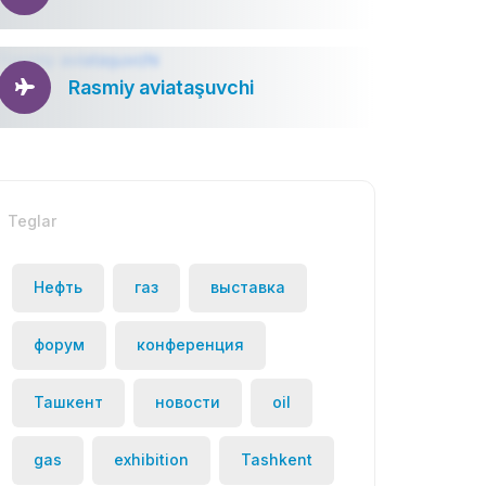
Rasmiy aviataşuvchi
Teglar
Нефть
газ
выставка
форум
конференция
Ташкент
новости
oil
gas
exhibition
Tashkent