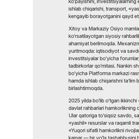
ko‘payishini, investitsiyalarnin
ishlab chiqarishi, transport, «ya
kengayib borayotganini qayd e
Xitoy va Markaziy Osiyo mamlak
ko‘rsatilayotgan siyosiy rahbarl
ahamiyat berilmoqda. Mexanizm d
yuritmoqda: iqtisodiyot va savdo
investitsiyalar bo‘yicha forumlar
tadbirkorlar qo‘mitasi. Nankin s
bo‘yicha Platforma markazi rasm
hamda ishlab chiqarishni ta’lim b
birlashtirmoqda.
2025 yilda bo‘lib o‘tgan ikkinc
davlat rahbarlari hamkorlikning ol
Ular qatoriga to‘siqsiz savdo, san
«yashil» resurslar va raqamli tr
«Yuqori sifatli hamkorlikni rivojlan
kamar — bir yo‘l» tashabbusini b