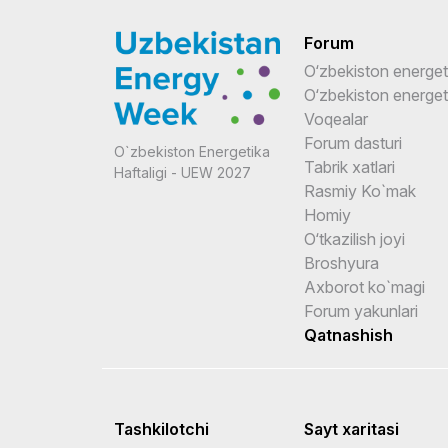
Forum
O‘zbekiston energet
O‘zbekiston energeti
Voqealar
Forum dasturi
O`zbekiston Energetika
Tabrik xatlari
Haftaligi - UEW 2027
Rasmiy Ko`mak
Homiy
O‘tkazilish joyi
Broshyura
Axborot ko`magi
Forum yakunlari
Qatnashish
Tashkilotchi
Sayt xaritasi