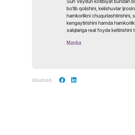
Sun Veydun kotibiyat bundan b
bo‘lib qolishini, kelishuvlar ijro
hamkorlikni chuqurlashtirishini, 
kengaytirishini hamda hamkorlik 
xalqlariga real foyda keltirishini t
Manba
Ulashish