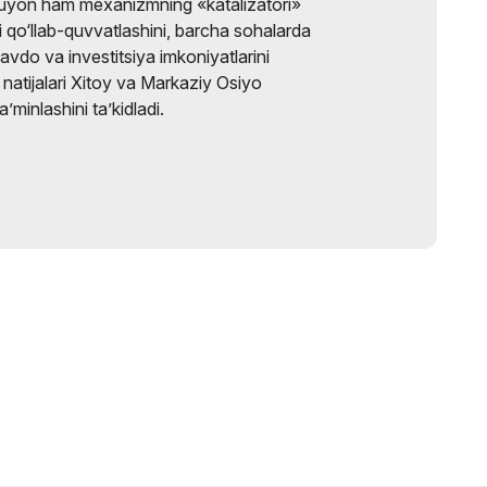
uyon ham mexanizmning «katalizatori»
sini qo‘llab-quvvatlashini, barcha sohalarda
savdo va investitsiya imkoniyatlarini
natijalari Xitoy va Markaziy Osiyo
a’minlashini ta’kidladi.