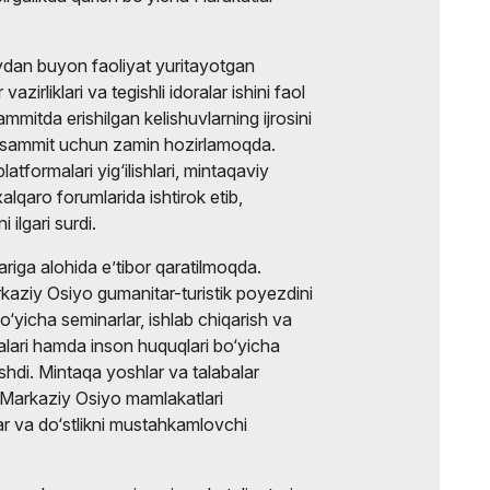
oydan buyon faoliyat yuritayotgan
azirliklari va tegishli idoralar ishini faol
mmitda erishilgan kelishuvlarning ijrosini
 sammit uchun zamin hozirlamoqda.
atformalari yig‘ilishlari, mintaqaviy
lqaro forumlarida ishtirok etib,
 ilgari surdi.
riga alohida e’tibor qaratilmoqda.
rkaziy Osiyo gumanitar-turistik poyezdini
bo‘yicha seminarlar, ishlab chiqarish va
yalari hamda inson huquqlari bo‘yicha
shdi. Mintaqa yoshlar va talabalar
di, Markaziy Osiyo mamlakatlari
ar va do‘stlikni mustahkamlovchi