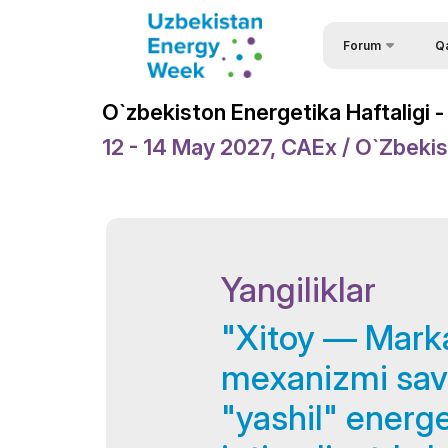
Forum
Q
Foru
O‘zbekiston energe
O`zbekiston Energetika Haftaligi
forumi
Isht
12 - 14 May 2027, CAEx / O`zbeki
O‘zbekiston energe
Spik
haftaligi
So`r
Voqealar
Ma`r
Forum dasturi
Yangiliklar
Viz
Tabrik xatlari
Rasmiy Ko`mak
"Xitoy — Mark
Homiy
mexanizmi savdo
O‘tkazilish joyi
"yashil" energe
Broshyura